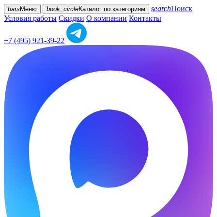
search
Поиск
bars
Меню
book_circle
Каталог
по категориям
Условия работы
Скидки
О компании
Контакты
+7 (495) 921-39-22