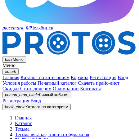
placemark_fill
Челябинск
bars
Меню
Меню
xmark
Главная
Каталог по категориям
Корзина
Регистрация
Вход
Условия работы
Печатный каталог
Скачать прайс-лист
Скидки
Стать дилером
О компании
Контакты
person_crop_circle
Личный кабинет
Регистрация
Вход
book_circle
Каталог
по категориям
Главная
Каталог
Тесьма
Тесьма вязаная, хлопчатобумажная