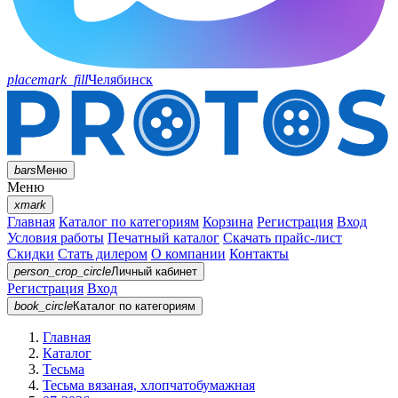
placemark_fill
Челябинск
bars
Меню
Меню
xmark
Главная
Каталог по категориям
Корзина
Регистрация
Вход
Условия работы
Печатный каталог
Скачать прайс-лист
Скидки
Стать дилером
О компании
Контакты
person_crop_circle
Личный кабинет
Регистрация
Вход
book_circle
Каталог
по категориям
Главная
Каталог
Тесьма
Тесьма вязаная, хлопчатобумажная