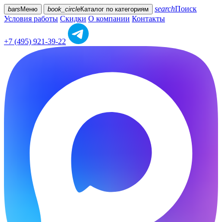
search
Поиск
bars
Меню
book_circle
Каталог
по категориям
Условия работы
Скидки
О компании
Контакты
+7 (495) 921-39-22