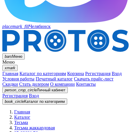
placemark_fill
Челябинск
bars
Меню
Меню
xmark
Главная
Каталог по категориям
Корзина
Регистрация
Вход
Условия работы
Печатный каталог
Скачать прайс-лист
Скидки
Стать дилером
О компании
Контакты
person_crop_circle
Личный кабинет
Регистрация
Вход
book_circle
Каталог
по категориям
Главная
Каталог
Тесьма
Тесьма жаккардовая