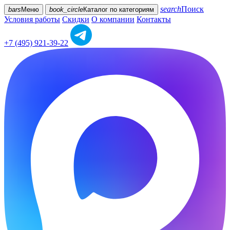
search
Поиск
bars
Меню
book_circle
Каталог
по категориям
Условия работы
Скидки
О компании
Контакты
+7 (495) 921-39-22