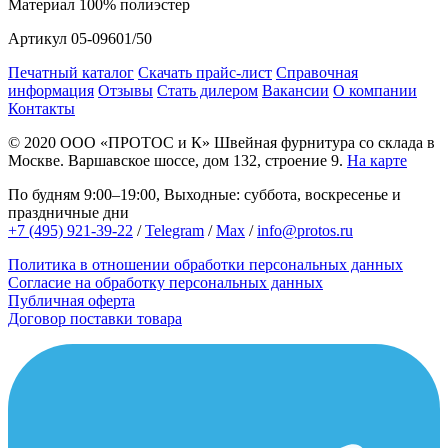
Материал
100% полиэстер
Артикул
05-09601/50
Печатный каталог
Скачать прайс-лист
Справочная
информация
Отзывы
Стать дилером
Вакансии
О компании
Контакты
© 2020
ООО «ПРОТОС и К»
Швейная фурнитура со склада в
Москве.
Варшавское шоссе, дом 132, строение 9.
На карте
По будням 9:00–19:00, Выходные: суббота, воскресенье и
праздничные дни
+7 (495) 921-39-22
/
Telegram
/
Max
/
info@protos.ru
Политика в отношении обработки персональных данных
Согласие на обработку персональных данных
Публичная оферта
Договор поставки товара