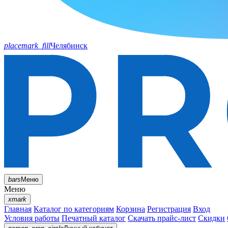
placemark_fill
Челябинск
bars
Меню
Меню
xmark
Главная
Каталог по категориям
Корзина
Регистрация
Вход
Условия работы
Печатный каталог
Скачать прайс-лист
Скидки