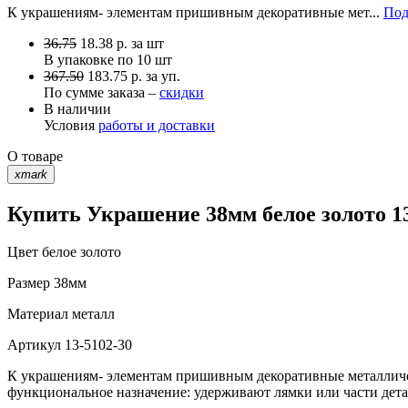
К украшениям- элементам пришивным декоративные мет...
Под
36.75
18.38
р.
за шт
В упаковке по
10 шт
367.50
183.75 р. за уп.
По сумме заказа –
скидки
В наличии
Условия
работы и доставки
О товаре
xmark
Купить Украшение 38мм белое золото 13
Цвет
белое золото
Размер
38мм
Материал
металл
Артикул
13-5102-30
К украшениям- элементам пришивным декоративные металличес
функциональное назначение: удерживают лямки или части детал