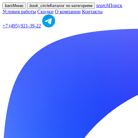
search
Поиск
bars
Меню
book_circle
Каталог
по категориям
Условия работы
Скидки
О компании
Контакты
+7 (495) 921-39-22