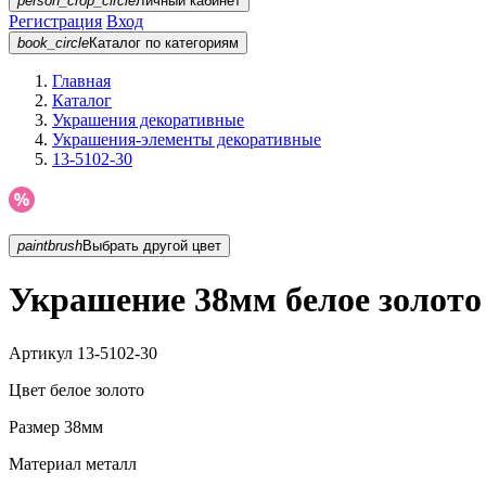
person_crop_circle
Личный кабинет
Регистрация
Вход
book_circle
Каталог
по категориям
Главная
Каталог
Украшения декоративные
Украшения-элементы декоративные
13-5102-30
paintbrush
Выбрать другой цвет
Украшение 38мм белое золото 
Артикул
13-5102-30
Цвет
белое золото
Размер
38мм
Материал
металл