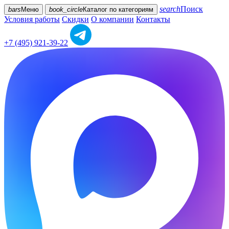
search
Поиск
bars
Меню
book_circle
Каталог
по категориям
Условия работы
Скидки
О компании
Контакты
+7 (495) 921-39-22