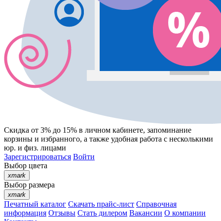
Скидка от 3% до 15%
в личном кабинете, запоминание
корзины
и
избранного
, а также удобная работа с несколькими
юр. и физ. лицами
Зарегистрироваться
Войти
Выбор цвета
xmark
Выбор размера
xmark
Печатный каталог
Скачать прайс-лист
Справочная
информация
Отзывы
Стать дилером
Вакансии
О компании