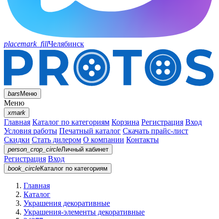
placemark_fill
Челябинск
bars
Меню
Меню
xmark
Главная
Каталог по категориям
Корзина
Регистрация
Вход
Условия работы
Печатный каталог
Скачать прайс-лист
Скидки
Стать дилером
О компании
Контакты
person_crop_circle
Личный кабинет
Регистрация
Вход
book_circle
Каталог
по категориям
Главная
Каталог
Украшения декоративные
Украшения-элементы декоративные