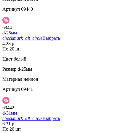
Артикул
69440
69441
d-25мм
checkmark_alt_circle
Выбрать
4.28 р.
По 20 шт
Цвет
белый
Размер
d-25мм
Материал
нейлон
Артикул
69441
69442
d-31мм
checkmark_alt_circle
Выбрать
6.31 р.
По 20 шт