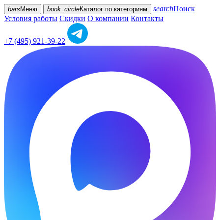
search
Поиск
bars
Меню
book_circle
Каталог
по категориям
Условия работы
Скидки
О компании
Контакты
+7 (495) 921-39-22