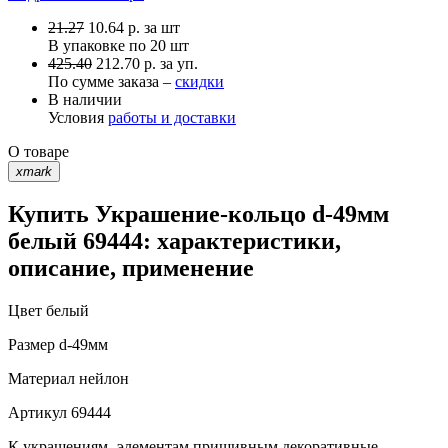
21.27
10.64
р.
за шт
В упаковке по
20 шт
425.40
212.70 р. за уп.
По сумме заказа –
скидки
В наличии
Условия
работы и доставки
О товаре
xmark
Купить Украшение-кольцо d-49мм
белый 69444: характеристики,
описание, применение
Цвет
белый
Размер
d-49мм
Материал
нейлон
Артикул
69444
К украшениям- элементам пришивным декоративные