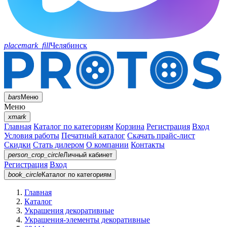
placemark_fill
Челябинск
bars
Меню
Меню
xmark
Главная
Каталог по категориям
Корзина
Регистрация
Вход
Условия работы
Печатный каталог
Скачать прайс-лист
Скидки
Стать дилером
О компании
Контакты
person_crop_circle
Личный кабинет
Регистрация
Вход
book_circle
Каталог
по категориям
Главная
Каталог
Украшения декоративные
Украшения-элементы декоративные