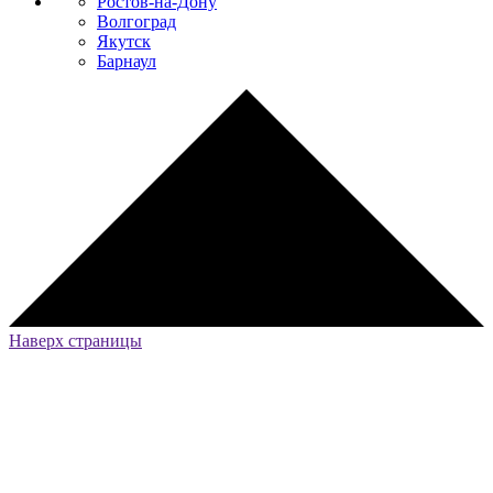
Ростов-на-Дону
Волгоград
Якутск
Барнаул
Наверх страницы