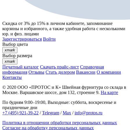
Скидка от 3% до 15%
в личном кабинете, запоминание
корзины
и
избранного
, а также удобная работа с несколькими
юр. и физ. лицами
Зарегистрироваться
Войти
Выбор цвета
xmark
Выбор размера
xmark
Печатный каталог
Скачать прайс-лист
Справочная
информация
Отзывы
Стать дилером
Вакансии
О компании
Контакты
© 2020
ООО «ПРОТОС и К»
Швейная фурнитура со склада в
Москве.
Варшавское шоссе, дом 132, строение 9.
На карте
По будням 9:00–19:00, Выходные: суббота, воскресенье и
праздничные дни
+7 (495) 921-39-22
/
Telegram
/
Max
/
info@protos.ru
Политика в отношении обработки персональных данных
Согласие на обработку персональных данных