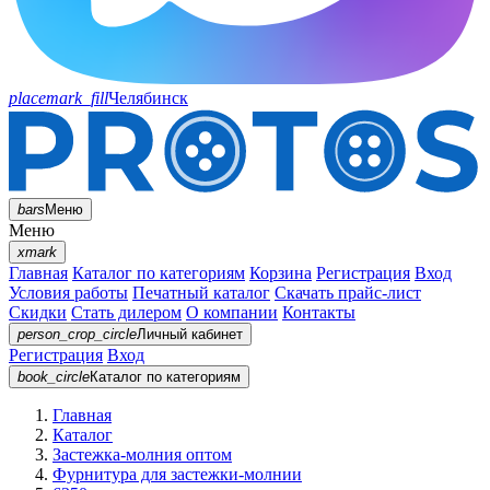
placemark_fill
Челябинск
bars
Меню
Меню
xmark
Главная
Каталог по категориям
Корзина
Регистрация
Вход
Условия работы
Печатный каталог
Скачать прайс-лист
Скидки
Стать дилером
О компании
Контакты
person_crop_circle
Личный кабинет
Регистрация
Вход
book_circle
Каталог
по категориям
Главная
Каталог
Застежка-молния оптом
Фурнитура для застежки-молнии