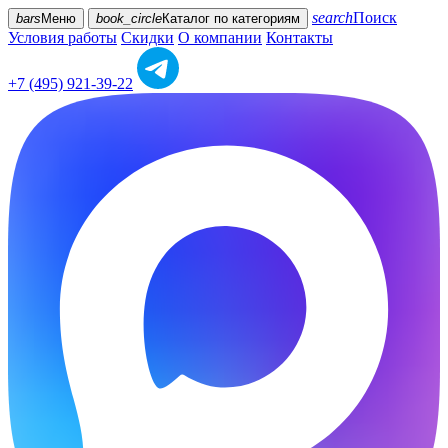
search
Поиск
bars
Меню
book_circle
Каталог
по категориям
Условия работы
Скидки
О компании
Контакты
+7 (495) 921-39-22