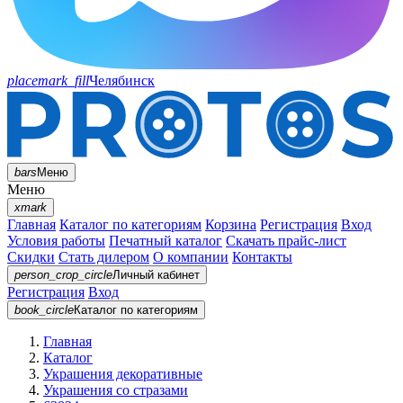
placemark_fill
Челябинск
bars
Меню
Меню
xmark
Главная
Каталог по категориям
Корзина
Регистрация
Вход
Условия работы
Печатный каталог
Скачать прайс-лист
Скидки
Стать дилером
О компании
Контакты
person_crop_circle
Личный кабинет
Регистрация
Вход
book_circle
Каталог
по категориям
Главная
Каталог
Украшения декоративные
Украшения со стразами