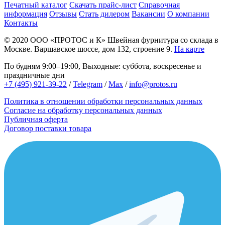
Печатный каталог
Скачать прайс-лист
Справочная
информация
Отзывы
Стать дилером
Вакансии
О компании
Контакты
© 2020
ООО «ПРОТОС и К»
Швейная фурнитура со склада в
Москве.
Варшавское шоссе, дом 132, строение 9.
На карте
По будням 9:00–19:00, Выходные: суббота, воскресенье и
праздничные дни
+7 (495) 921-39-22
/
Telegram
/
Max
/
info@protos.ru
Политика в отношении обработки персональных данных
Согласие на обработку персональных данных
Публичная оферта
Договор поставки товара