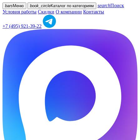
search
Поиск
bars
Меню
book_circle
Каталог
по категориям
Условия работы
Скидки
О компании
Контакты
+7 (495) 921-39-22