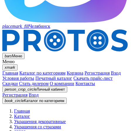
placemark_fill
Челябинск
bars
Меню
Меню
xmark
Главная
Каталог по категориям
Корзина
Регистрация
Вход
Условия работы
Печатный каталог
Скачать прайс-лист
Скидки
Стать дилером
О компании
Контакты
person_crop_circle
Личный кабинет
Регистрация
Вход
book_circle
Каталог
по категориям
Главная
Каталог
Украшения декоративные
Украшения со стразами