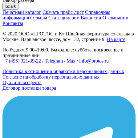
Выбор размера
xmark
Печатный каталог
Скачать прайс-лист
Справочная
информация
Отзывы
Стать дилером
Вакансии
О компании
Контакты
© 2020
ООО «ПРОТОС и К»
Швейная фурнитура со склада в
Москве.
Варшавское шоссе, дом 132, строение 9.
На карте
По будням 9:00–19:00, Выходные: суббота, воскресенье и
праздничные дни
+7 (495) 921-39-22
/
Telegram
/
Max
/
info@protos.ru
Политика в отношении обработки персональных данных
Согласие на обработку персональных данных
Публичная оферта
Договор поставки товара