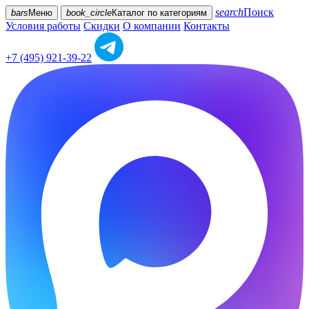
search
Поиск
bars
Меню
book_circle
Каталог
по категориям
Условия работы
Скидки
О компании
Контакты
+7 (495) 921-39-22