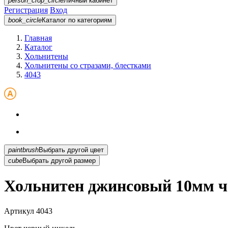
person_crop_circle
Личный кабинет
Регистрация
Вход
book_circle
Каталог
по категориям
Главная
Каталог
Хольнитены
Хольнитены со стразами, блестками
4043
paintbrush
Выбрать другой цвет
cube
Выбрать другой размер
Хольнитен джинсовый 10мм ч
Артикул
4043