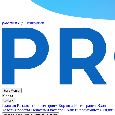
placemark_fill
Челябинск
bars
Меню
Меню
xmark
Главная
Каталог по категориям
Корзина
Регистрация
Вход
Условия работы
Печатный каталог
Скачать прайс-лист
Скидки