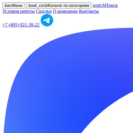
search
Поиск
bars
Меню
book_circle
Каталог
по категориям
Условия работы
Скидки
О компании
Контакты
+7 (495) 921-39-22