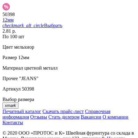
50398
12мм
checkmark_alt_circle
Выбрать
2.81 р.
По 100 шт
Цвет
мельхиор
Размер
12мм
Материал
цветной металл
Прочее
"JEANS"
Артикул
50398
Выбор размера
xmark
Печатный каталог
Скачать прайс-лист
Справочная
информация
Отзывы
Стать дилером
Вакансии
О компании
Контакты
© 2020
ООО «ПРОТОС и К»
Швейная фурнитура со склада в