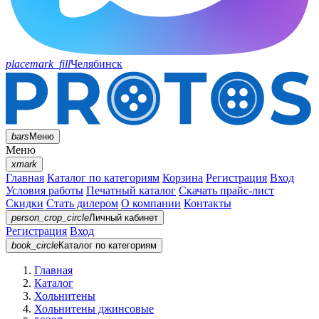
placemark_fill
Челябинск
bars
Меню
Меню
xmark
Главная
Каталог по категориям
Корзина
Регистрация
Вход
Условия работы
Печатный каталог
Скачать прайс-лист
Скидки
Стать дилером
О компании
Контакты
person_crop_circle
Личный кабинет
Регистрация
Вход
book_circle
Каталог
по категориям
Главная
Каталог
Хольнитены
Хольнитены джинсовые