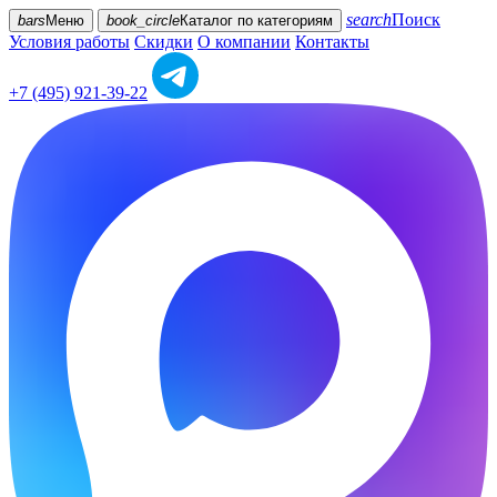
search
Поиск
bars
Меню
book_circle
Каталог
по категориям
Условия работы
Скидки
О компании
Контакты
+7 (495) 921-39-22