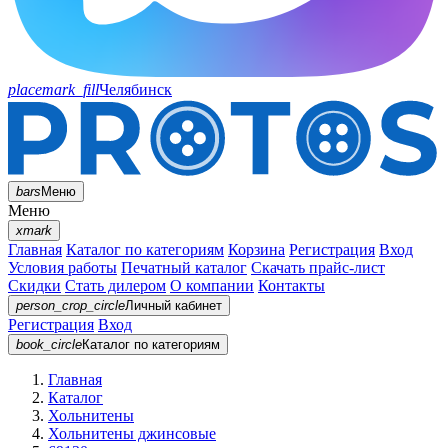
placemark_fill
Челябинск
bars
Меню
Меню
xmark
Главная
Каталог по категориям
Корзина
Регистрация
Вход
Условия работы
Печатный каталог
Скачать прайс-лист
Скидки
Стать дилером
О компании
Контакты
person_crop_circle
Личный кабинет
Регистрация
Вход
book_circle
Каталог
по категориям
Главная
Каталог
Хольнитены
Хольнитены джинсовые