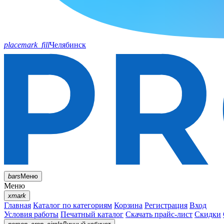
placemark_fill
Челябинск
bars
Меню
Меню
xmark
Главная
Каталог по категориям
Корзина
Регистрация
Вход
Условия работы
Печатный каталог
Скачать прайс-лист
Скидки