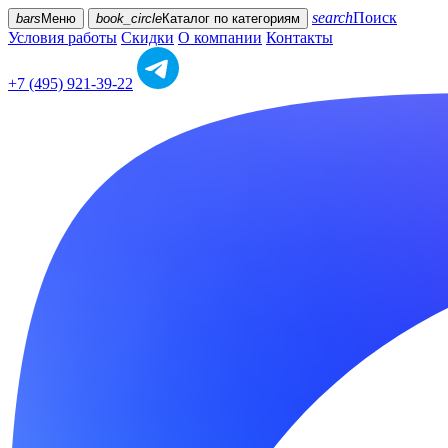
search
Поиск
bars
Меню
book_circle
Каталог
по категориям
Условия работы
Скидки
О компании
Контакты
+7 (495) 921-39-22