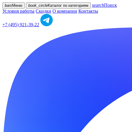
search
Поиск
bars
Меню
book_circle
Каталог
по категориям
Условия работы
Скидки
О компании
Контакты
+7 (495) 921-39-22