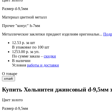
Цвет
золото
Размер
d-9,5мм
Материал
цветной металл
Прочее
"конус" h-7мм
Металлические заклепки придают изделиям оригинальн...
Подр
12.53
р.
за шт
В упаковке по
100 шт
1253.00 р. за уп.
По сумме заказа –
скидки
В наличии
Условия
работы и доставки
О товаре
xmark
Купить Хольнитен джинсовый d-9,5мм з
Цвет
золото
Размер
d-9,5мм