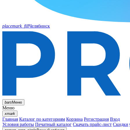
placemark_fill
Челябинск
bars
Меню
Меню
xmark
Главная
Каталог по категориям
Корзина
Регистрация
Вход
Условия работы
Печатный каталог
Скачать прайс-лист
Скидки