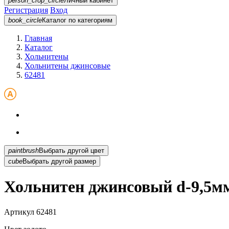
person_crop_circle
Личный кабинет
Регистрация
Вход
book_circle
Каталог
по категориям
Главная
Каталог
Хольнитены
Хольнитены джинсовые
62481
paintbrush
Выбрать другой цвет
cube
Выбрать другой размер
Хольнитен джинсовый d-9,5мм
Артикул
62481