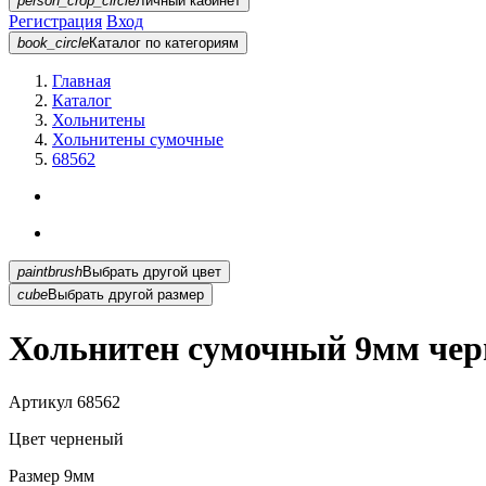
person_crop_circle
Личный кабинет
Регистрация
Вход
book_circle
Каталог
по категориям
Главная
Каталог
Хольнитены
Хольнитены сумочные
68562
paintbrush
Выбрать другой цвет
cube
Выбрать другой размер
Хольнитен сумочный 9мм чер
Артикул
68562
Цвет
черненый
Размер
9мм