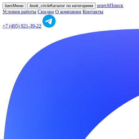
search
Поиск
bars
Меню
book_circle
Каталог
по категориям
Условия работы
Скидки
О компании
Контакты
+7 (495) 921-39-22