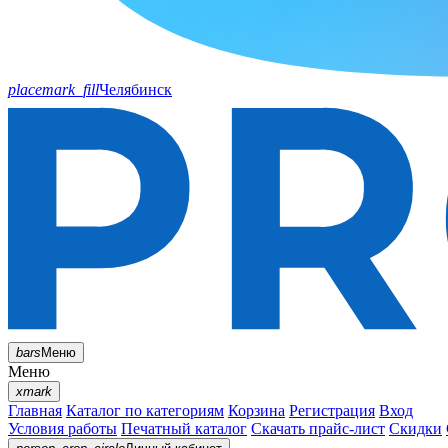
placemark_fill
Челябинск
bars
Меню
Меню
xmark
Главная
Каталог по категориям
Корзина
Регистрация
Вход
Условия работы
Печатный каталог
Скачать прайс-лист
Скидки