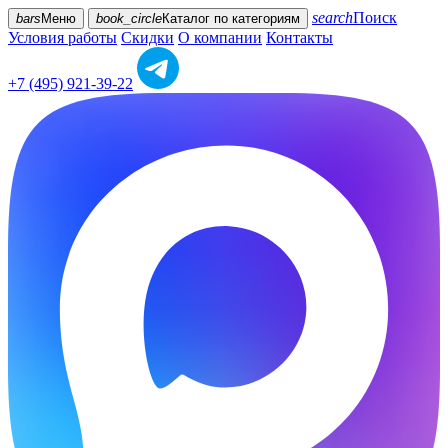
search
Поиск
bars
Меню
book_circle
Каталог
по категориям
Условия работы
Скидки
О компании
Контакты
+7 (495) 921-39-22