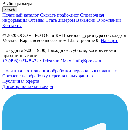
Выбор размера
xmark
Печатный каталог
Скачать прайс-лист
Справочная
информация
Отзывы
Стать дилером
Вакансии
О компании
Контакты
© 2020
ООО «ПРОТОС и К»
Швейная фурнитура со склада в
Москве.
Варшавское шоссе, дом 132, строение 9.
На карте
По будням 9:00–19:00, Выходные: суббота, воскресенье и
праздничные дни
+7 (495) 921-39-22
/
Telegram
/
Max
/
info@protos.ru
Политика в отношении обработки персональных данных
Согласие на обработку персональных данных
Публичная оферта
Договор поставки товара