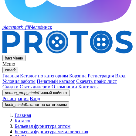
placemark_fill
Челябинск
bars
Меню
Меню
xmark
Главная
Каталог по категориям
Корзина
Регистрация
Вход
Условия работы
Печатный каталог
Скачать прайс-лист
Скидки
Стать дилером
О компании
Контакты
person_crop_circle
Личный кабинет
Регистрация
Вход
book_circle
Каталог
по категориям
Главная
Каталог
Бельевая фурнитура оптом
Бельевая фурнитура металлическая