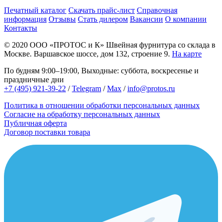
Печатный каталог
Скачать прайс-лист
Справочная
информация
Отзывы
Стать дилером
Вакансии
О компании
Контакты
© 2020
ООО «ПРОТОС и К»
Швейная фурнитура со склада в
Москве.
Варшавское шоссе, дом 132, строение 9.
На карте
По будням 9:00–19:00, Выходные: суббота, воскресенье и
праздничные дни
+7 (495) 921-39-22
/
Telegram
/
Max
/
info@protos.ru
Политика в отношении обработки персональных данных
Согласие на обработку персональных данных
Публичная оферта
Договор поставки товара