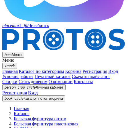
placemark_fill
Челябинск
bars
Меню
Меню
xmark
Главная
Каталог по категориям
Корзина
Регистрация
Вход
Условия работы
Печатный каталог
Скачать прайс-лист
Скидки
Стать дилером
О компании
Контакты
person_crop_circle
Личный кабинет
Регистрация
Вход
book_circle
Каталог
по категориям
Главная
Каталог
Бельевая фурнитура оптом
Бельевая фурнитура пластиковая