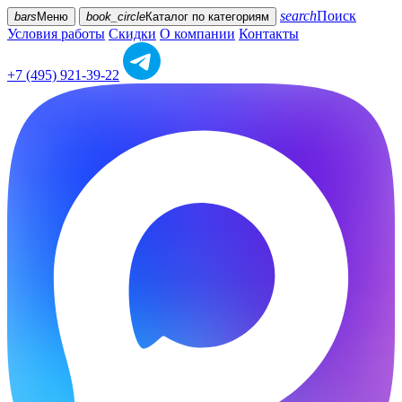
search
Поиск
bars
Меню
book_circle
Каталог
по категориям
Условия работы
Скидки
О компании
Контакты
+7 (495) 921-39-22