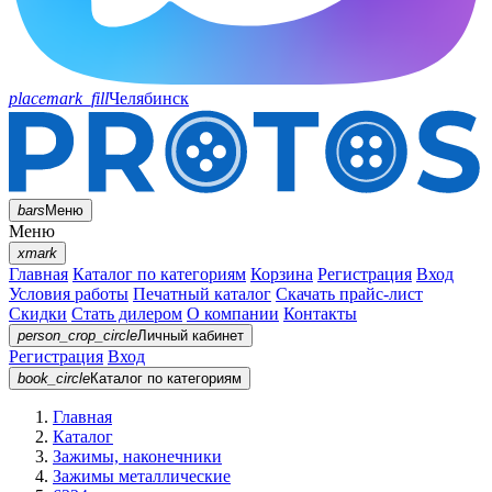
placemark_fill
Челябинск
bars
Меню
Меню
xmark
Главная
Каталог по категориям
Корзина
Регистрация
Вход
Условия работы
Печатный каталог
Скачать прайс-лист
Скидки
Стать дилером
О компании
Контакты
person_crop_circle
Личный кабинет
Регистрация
Вход
book_circle
Каталог
по категориям
Главная
Каталог
Зажимы, наконечники
Зажимы металлические