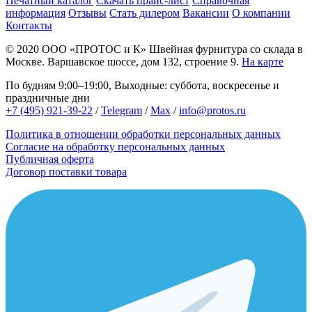
Печатный каталог
Скачать прайс-лист
Справочная
информация
Отзывы
Стать дилером
Вакансии
О компании
Контакты
© 2020
ООО «ПРОТОС и К»
Швейная фурнитура со склада в
Москве.
Варшавское шоссе, дом 132, строение 9.
На карте
По будням 9:00–19:00, Выходные: суббота, воскресенье и
праздничные дни
+7 (495) 921-39-22
/
Telegram
/
Max
/
info@protos.ru
Политика в отношении обработки персональных данных
Согласие на обработку персональных данных
Публичная оферта
Договор поставки товара