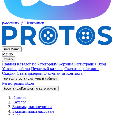
placemark_fill
Челябинск
bars
Меню
Меню
xmark
Главная
Каталог по категориям
Корзина
Регистрация
Вход
Условия работы
Печатный каталог
Скачать прайс-лист
Скидки
Стать дилером
О компании
Контакты
person_crop_circle
Личный кабинет
Регистрация
Вход
book_circle
Каталог
по категориям
Главная
Каталог
Зажимы, наконечники
Зажимы пластмассовые