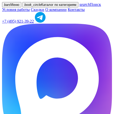
search
Поиск
bars
Меню
book_circle
Каталог
по категориям
Условия работы
Скидки
О компании
Контакты
+7 (495) 921-39-22