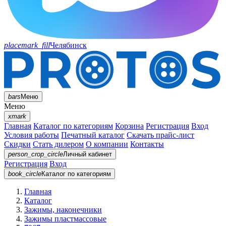
placemark_fill
Челябинск
bars
Меню
Меню
xmark
Главная
Каталог по категориям
Корзина
Регистрация
Вход
Условия работы
Печатный каталог
Скачать прайс-лист
Скидки
Стать дилером
О компании
Контакты
person_crop_circle
Личный кабинет
Регистрация
Вход
book_circle
Каталог
по категориям
Главная
Каталог
Зажимы, наконечники
Зажимы пластмассовые