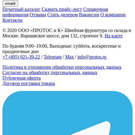
xmark
Печатный каталог
Скачать прайс-лист
Справочная
информация
Отзывы
Стать дилером
Вакансии
О компании
Контакты
© 2020
ООО «ПРОТОС и К»
Швейная фурнитура со склада в
Москве.
Варшавское шоссе, дом 132, строение 9.
На карте
По будням 9:00–19:00, Выходные: суббота, воскресенье и
праздничные дни
+7 (495) 921-39-22
/
Telegram
/
Max
/
info@protos.ru
Политика в отношении обработки персональных данных
Согласие на обработку персональных данных
Публичная оферта
Договор поставки товара