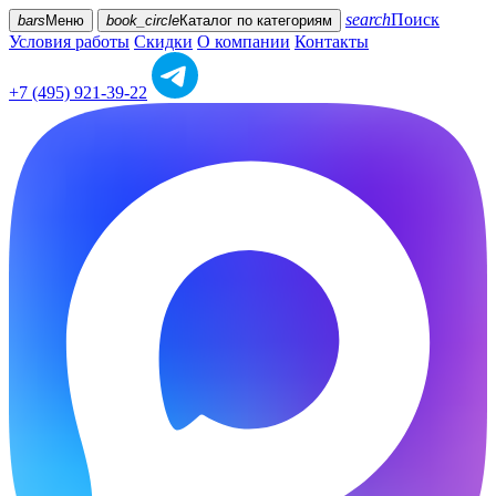
search
Поиск
bars
Меню
book_circle
Каталог
по категориям
Условия работы
Скидки
О компании
Контакты
+7 (495) 921-39-22