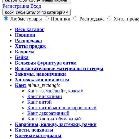
person_crop_circle
Личный кабинет
Регистрация
Вход
book_circle
Каталог
по категориям
Любые товары
Новинки
Распродажа
Хиты прод
Весь каталог
Новинки
Распродажа
Хиты продаж
Бахрома
Бейка
Бельевая фурнитура оптом
Вспомогательные материалы и стенды
Зажимы, наконечники
Застежка-молния оптом
Кант
minus_rectangle
Кант «замшевый», кожзам
Кант вискозный
Кант витой
Кант витой металлизированный
Кант декоративный
Кант хлопчатобумажный
Карабины, кольца, застежки, рамки
Кисти, подхваты
Клеевые материалы