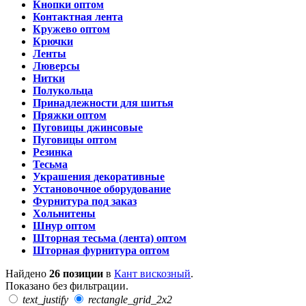
Кнопки оптом
Контактная лента
Кружево оптом
Крючки
Ленты
Люверсы
Нитки
Полукольца
Принадлежности для шитья
Пряжки оптом
Пуговицы джинсовые
Пуговицы оптом
Резинка
Тесьма
Украшения декоративные
Установочное оборудование
Фурнитура под заказ
Хольнитены
Шнур оптом
Шторная тесьма (лента) оптом
Шторная фурнитура оптом
Найдено
26 позиции
в
Кант вискозный
.
Показано без фильтрации.
text_justify
rectangle_grid_2x2