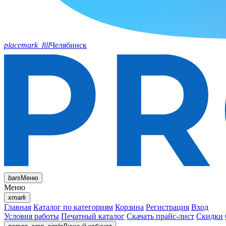
placemark_fill
Челябинск
bars
Меню
Меню
xmark
Главная
Каталог по категориям
Корзина
Регистрация
Вход
Условия работы
Печатный каталог
Скачать прайс-лист
Скидки