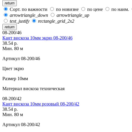
return
Сорт. по важности
по новизне
по цене
по наим.
arrowtriangle_down
arrowtriangle_up
text_justify
rectangle_grid_2x2
return
08-200/46
Кант вискоза 10мм экрю 08-200/46
38.54 р.
Мин. 80 м
Артикул
08-200/46
Цвет
экрю
Размер
10мм
Материал
вискоза техническая
08-200/42
Кант вискоза 10мм розовый 08-200/42
38.54 р.
Мин. 80 м
Артикул
08-200/42