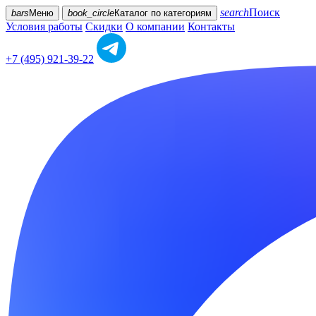
search
Поиск
bars
Меню
book_circle
Каталог
по категориям
Условия работы
Скидки
О компании
Контакты
+7 (495) 921-39-22