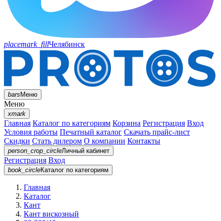
placemark_fill
Челябинск
bars
Меню
Меню
xmark
Главная
Каталог по категориям
Корзина
Регистрация
Вход
Условия работы
Печатный каталог
Скачать прайс-лист
Скидки
Стать дилером
О компании
Контакты
person_crop_circle
Личный кабинет
Регистрация
Вход
book_circle
Каталог
по категориям
Главная
Каталог
Кант
Кант вискозный