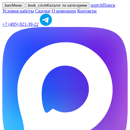
search
Поиск
bars
Меню
book_circle
Каталог
по категориям
Условия работы
Скидки
О компании
Контакты
+7 (495) 921-39-22