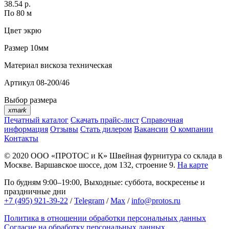
38.54 р.
По 80 м
Цвет
экрю
Размер
10мм
Материал
вискоза техническая
Артикул
08-200/46
Выбор размера
xmark
Печатный каталог
Скачать прайс-лист
Справочная
информация
Отзывы
Стать дилером
Вакансии
О компании
Контакты
© 2020
ООО «ПРОТОС и К»
Швейная фурнитура со склада в
Москве.
Варшавское шоссе, дом 132, строение 9.
На карте
По будням 9:00–19:00, Выходные: суббота, воскресенье и
праздничные дни
+7 (495) 921-39-22
/
Telegram
/
Max
/
info@protos.ru
Политика в отношении обработки персональных данных
Согласие на обработку персональных данных