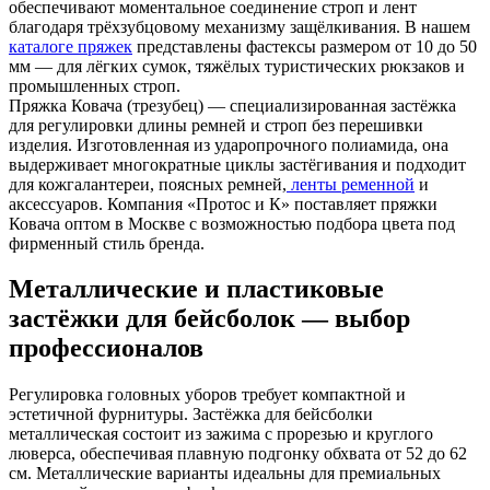
обеспечивают моментальное соединение строп и лент
благодаря трёхзубцовому механизму защёлкивания. В нашем
каталоге пряжек
представлены фастексы размером от 10 до 50
мм — для лёгких сумок, тяжёлых туристических рюкзаков и
промышленных строп.
Пряжка Ковача (трезубец) — специализированная застёжка
для регулировки длины ремней и строп без перешивки
изделия. Изготовленная из ударопрочного полиамида, она
выдерживает многократные циклы застёгивания и подходит
для кожгалантереи, поясных ремней,
ленты ременной
и
аксессуаров. Компания «Протос и К» поставляет пряжки
Ковача оптом в Москве с возможностью подбора цвета под
фирменный стиль бренда.
Металлические и пластиковые
застёжки для бейсболок — выбор
профессионалов
Регулировка головных уборов требует компактной и
эстетичной фурнитуры. Застёжка для бейсболки
металлическая состоит из зажима с прорезью и круглого
люверса, обеспечивая плавную подгонку обхвата от 52 до 62
см. Металлические варианты идеальны для премиальных