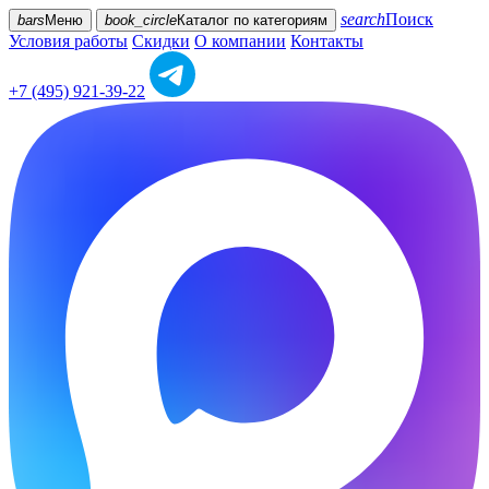
search
Поиск
bars
Меню
book_circle
Каталог
по категориям
Условия работы
Скидки
О компании
Контакты
+7 (495) 921-39-22