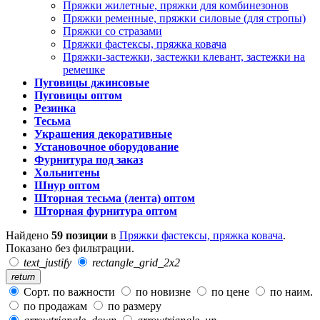
Пряжки жилетные, пряжки для комбинезонов
Пряжки ременные, пряжки силовые (для стропы)
Пряжки со стразами
Пряжки фастексы, пряжка ковача
Пряжки-застежки, застежки клевант, застежки на
ремешке
Пуговицы джинсовые
Пуговицы оптом
Резинка
Тесьма
Украшения декоративные
Установочное оборудование
Фурнитура под заказ
Хольнитены
Шнур оптом
Шторная тесьма (лента) оптом
Шторная фурнитура оптом
Найдено
59 позиции
в
Пряжки фастексы, пряжка ковача
.
Показано без фильтрации.
text_justify
rectangle_grid_2x2
return
Сорт. по важности
по новизне
по цене
по наим.
по продажам
по размеру