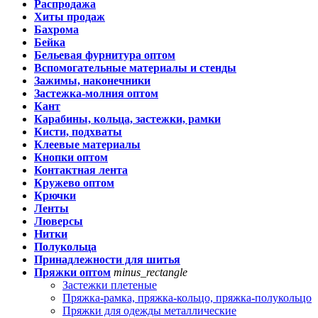
Распродажа
Хиты продаж
Бахрома
Бейка
Бельевая фурнитура оптом
Вспомогательные материалы и стенды
Зажимы, наконечники
Застежка-молния оптом
Кант
Карабины, кольца, застежки, рамки
Кисти, подхваты
Клеевые материалы
Кнопки оптом
Контактная лента
Кружево оптом
Крючки
Ленты
Люверсы
Нитки
Полукольца
Принадлежности для шитья
Пряжки оптом
minus_rectangle
Застежки плетеные
Пряжка-рамка, пряжка-кольцо, пряжка-полукольцо
Пряжки для одежды металлические