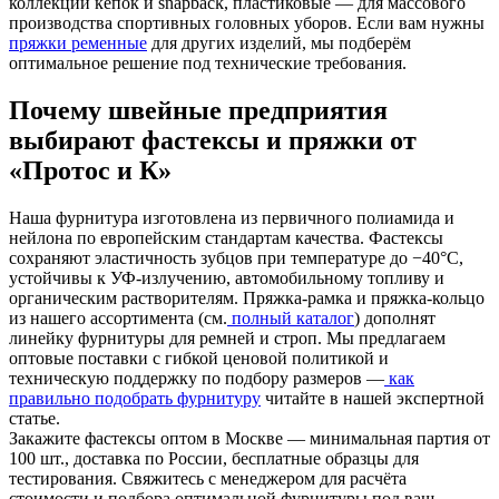
коллекций кепок и snapback, пластиковые — для массового
производства спортивных головных уборов. Если вам нужны
пряжки ременные
для других изделий, мы подберём
оптимальное решение под технические требования.
Почему швейные предприятия
выбирают фастексы и пряжки от
«Протос и К»
Наша фурнитура изготовлена из первичного полиамида и
нейлона по европейским стандартам качества. Фастексы
сохраняют эластичность зубцов при температуре до −40°C,
устойчивы к УФ-излучению, автомобильному топливу и
органическим растворителям. Пряжка-рамка и пряжка-кольцо
из нашего ассортимента (см.
полный каталог
) дополнят
линейку фурнитуры для ремней и строп. Мы предлагаем
оптовые поставки с гибкой ценовой политикой и
техническую поддержку по подбору размеров —
как
правильно подобрать фурнитуру
читайте в нашей экспертной
статье.
Закажите фастексы оптом в Москве — минимальная партия от
100 шт., доставка по России, бесплатные образцы для
тестирования. Свяжитесь с менеджером для расчёта
стоимости и подбора оптимальной фурнитуры под ваш