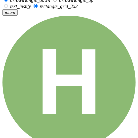
arrowtriangle_down
arrowtriangle_up
text_justify
rectangle_grid_2x2
return