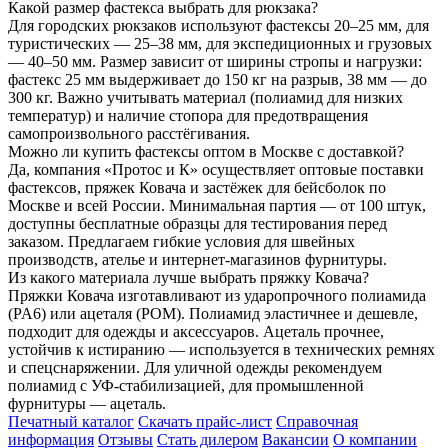
Какой размер фастекса выбрать для рюкзака?
Для городских рюкзаков используют фастексы 20–25 мм, для
туристических — 25–38 мм, для экспедиционных и грузовых
— 40–50 мм. Размер зависит от ширины стропы и нагрузки:
фастекс 25 мм выдерживает до 150 кг на разрыв, 38 мм — до
300 кг. Важно учитывать материал (полиамид для низких
температур) и наличие стопора для предотвращения
самопроизвольного расстёгивания.
Можно ли купить фастексы оптом в Москве с доставкой?
Да, компания «Протос и К» осуществляет оптовые поставки
фастексов, пряжек Ковача и застёжек для бейсболок по
Москве и всей России. Минимальная партия — от 100 штук,
доступны бесплатные образцы для тестирования перед
заказом. Предлагаем гибкие условия для швейных
производств, ателье и интернет-магазинов фурнитуры.
Из какого материала лучше выбрать пряжку Ковача?
Пряжки Ковача изготавливают из ударопрочного полиамида
(PA6) или ацеталя (POM). Полиамид эластичнее и дешевле,
подходит для одежды и аксессуаров. Ацеталь прочнее,
устойчив к истиранию — используется в технических ремнях
и спецснаряжении. Для уличной одежды рекомендуем
полиамид с УФ-стабилизацией, для промышленной
фурнитуры — ацеталь.
Печатный каталог
Скачать прайс-лист
Справочная
информация
Отзывы
Стать дилером
Вакансии
О компании