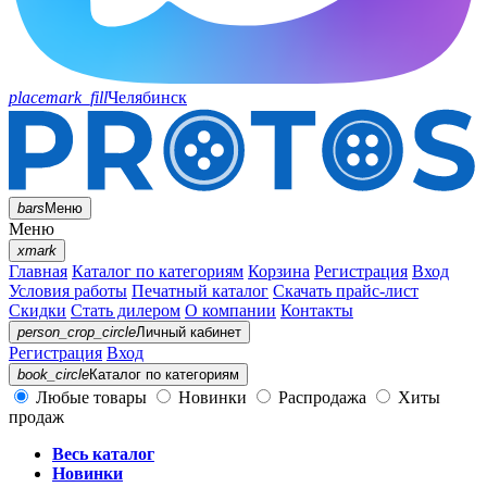
placemark_fill
Челябинск
bars
Меню
Меню
xmark
Главная
Каталог по категориям
Корзина
Регистрация
Вход
Условия работы
Печатный каталог
Скачать прайс-лист
Скидки
Стать дилером
О компании
Контакты
person_crop_circle
Личный кабинет
Регистрация
Вход
book_circle
Каталог
по категориям
Любые товары
Новинки
Распродажа
Хиты
продаж
Весь каталог
Новинки