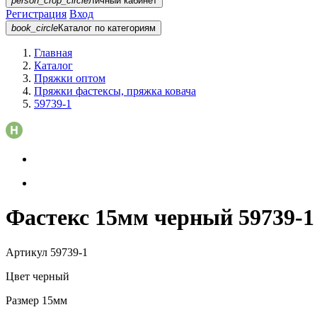
person_crop_circle
Личный кабинет
Регистрация
Вход
book_circle
Каталог
по категориям
Главная
Каталог
Пряжки оптом
Пряжки фастексы, пряжка ковача
59739-1
Фастекс 15мм черный 59739-1
Артикул
59739-1
Цвет
черный
Размер
15мм