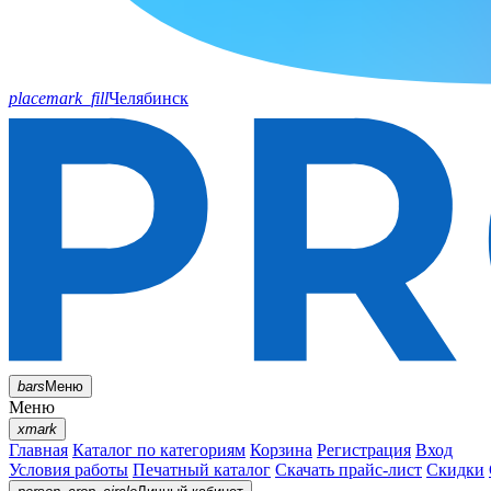
placemark_fill
Челябинск
bars
Меню
Меню
xmark
Главная
Каталог по категориям
Корзина
Регистрация
Вход
Условия работы
Печатный каталог
Скачать прайс-лист
Скидки