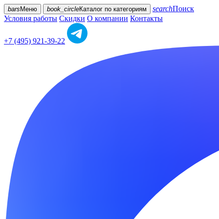
search
Поиск
bars
Меню
book_circle
Каталог
по категориям
Условия работы
Скидки
О компании
Контакты
+7 (495) 921-39-22