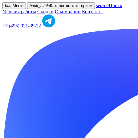
search
Поиск
bars
Меню
book_circle
Каталог
по категориям
Условия работы
Скидки
О компании
Контакты
+7 (495) 921-39-22