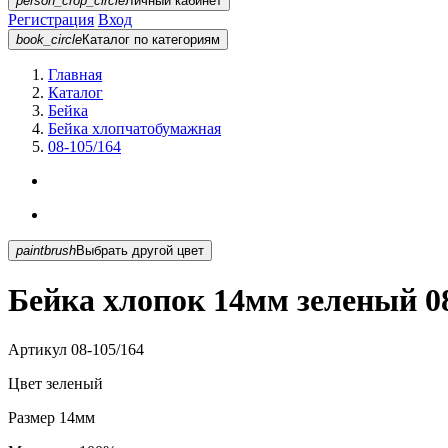
person_crop_circle
Личный кабинет
Регистрация
Вход
book_circle
Каталог
по категориям
Главная
Каталог
Бейка
Бейка хлопчатобумажная
08-105/164
paintbrush
Выбрать другой цвет
Бейка хлопок 14мм зеленый 08
Артикул
08-105/164
Цвет
зеленый
Размер
14мм