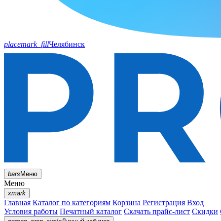
placemark_fill
Челябинск
bars
Меню
Меню
xmark
Главная
Каталог по категориям
Корзина
Регистрация
Вход
Условия работы
Печатный каталог
Скачать прайс-лист
Скидки