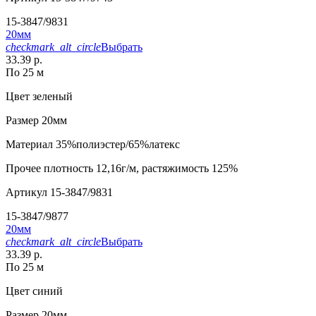
15-3847/9831
20мм
checkmark_alt_circle
Выбрать
33.39 р.
По 25 м
Цвет
зеленый
Размер
20мм
Материал
35%полиэстер/65%латекс
Прочее
плотность 12,16г/м, растяжимость 125%
Артикул
15-3847/9831
15-3847/9877
20мм
checkmark_alt_circle
Выбрать
33.39 р.
По 25 м
Цвет
синий
Размер
20мм