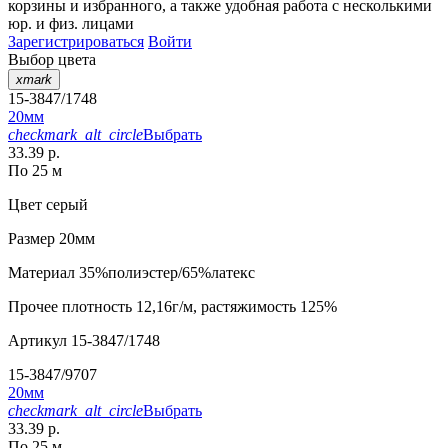
корзины
и
избранного
, а также удобная работа с несколькими
юр. и физ. лицами
Зарегистрироваться
Войти
Выбор цвета
xmark
15-3847/1748
20мм
checkmark_alt_circle
Выбрать
33.39 р.
По 25 м
Цвет
серый
Размер
20мм
Материал
35%полиэстер/65%латекс
Прочее
плотность 12,16г/м, растяжимость 125%
Артикул
15-3847/1748
15-3847/9707
20мм
checkmark_alt_circle
Выбрать
33.39 р.
По 25 м