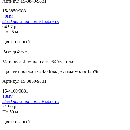
Артикул
15-3849/9831
15-3850/9831
40мм
checkmark_alt_circle
Выбрать
64.97 р.
По 25 м
Цвет
зеленый
Размер
40мм
Материал
35%полиэстер/65%латекс
Прочее
плотность 24,08г/м, растяжимость 125%
Артикул
15-3850/9831
15-4160/9831
10мм
checkmark_alt_circle
Выбрать
21.90 р.
По 50 м
Цвет
зеленый