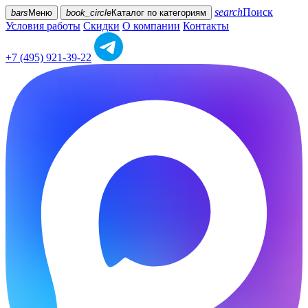
search
Поиск
bars
Меню
book_circle
Каталог
по категориям
Условия работы
Скидки
О компании
Контакты
+7 (495) 921-39-22