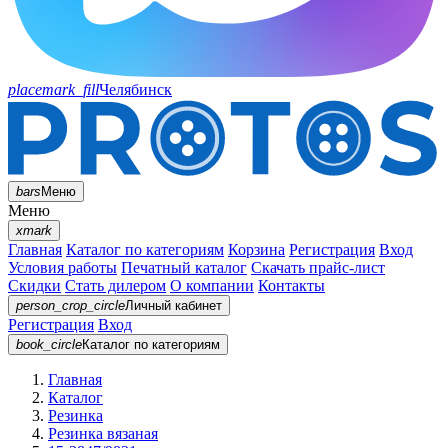
placemark_fill
Челябинск
bars
Меню
Меню
xmark
Главная
Каталог по категориям
Корзина
Регистрация
Вход
Условия работы
Печатный каталог
Скачать прайс-лист
Скидки
Стать дилером
О компании
Контакты
person_crop_circle
Личный кабинет
Регистрация
Вход
book_circle
Каталог
по категориям
Главная
Каталог
Резинка
Резинка вязаная