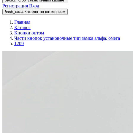
person_crop_circle
Личный кабинет
Регистрация
Вход
book_circle
Каталог
по категориям
Главная
Каталог
Кнопки оптом
Части кнопок установочные тип замка альфа, омега
1209