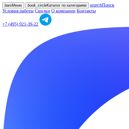
search
Поиск
bars
Меню
book_circle
Каталог
по категориям
Условия работы
Скидки
О компании
Контакты
+7 (495) 921-39-22