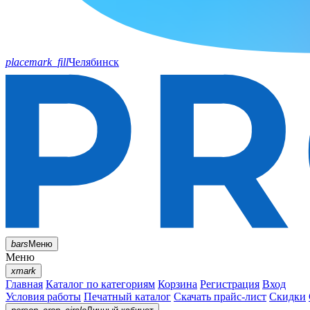
placemark_fill
Челябинск
bars
Меню
Меню
xmark
Главная
Каталог по категориям
Корзина
Регистрация
Вход
Условия работы
Печатный каталог
Скачать прайс-лист
Скидки