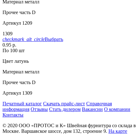
Материал
металл
Прочее
часть D
Артикул
1209
1309
checkmark_alt_circle
Выбрать
0.95 р.
По 100 шт
Цвет
латунь
Материал
металл
Прочее
часть D
Артикул
1309
Печатный каталог
Скачать прайс-лист
Справочная
информация
Отзывы
Стать дилером
Вакансии
О компании
Контакты
© 2020
ООО «ПРОТОС и К»
Швейная фурнитура со склада в
Москве.
Варшавское шоссе, дом 132, строение 9.
На карте