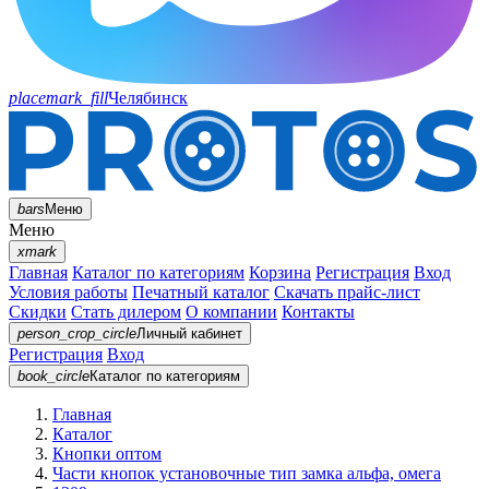
placemark_fill
Челябинск
bars
Меню
Меню
xmark
Главная
Каталог по категориям
Корзина
Регистрация
Вход
Условия работы
Печатный каталог
Скачать прайс-лист
Скидки
Стать дилером
О компании
Контакты
person_crop_circle
Личный кабинет
Регистрация
Вход
book_circle
Каталог
по категориям
Главная
Каталог
Кнопки оптом
Части кнопок установочные тип замка альфа, омега