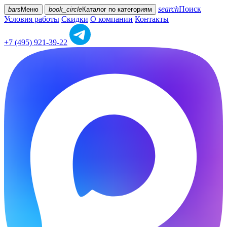
search
Поиск
bars
Меню
book_circle
Каталог
по категориям
Условия работы
Скидки
О компании
Контакты
+7 (495) 921-39-22