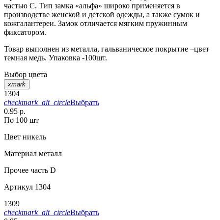
частью С. Тип замка «альфа» широко применяется в
производстве женской и детской одежды, а также сумок и
кожгалантереи. Замок отличается мягким пружинным
фиксатором.
Товар выполнен из металла, гальваническое покрытие –цвет
темная медь. Упаковка -100шт.
Выбор цвета
xmark
1304
checkmark_alt_circle
Выбрать
0.95 р.
По 100 шт
Цвет
никель
Материал
металл
Прочее
часть D
Артикул
1304
1309
checkmark_alt_circle
Выбрать