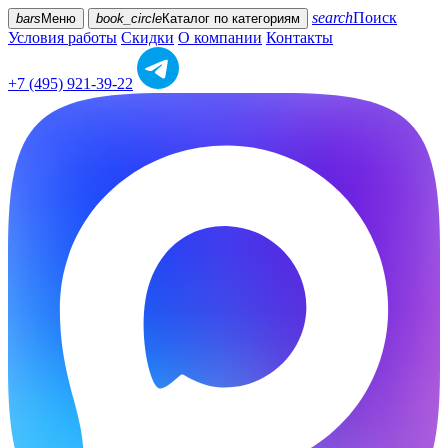
search
Поиск
bars
Меню
book_circle
Каталог
по категориям
Условия работы
Скидки
О компании
Контакты
+7 (495) 921-39-22