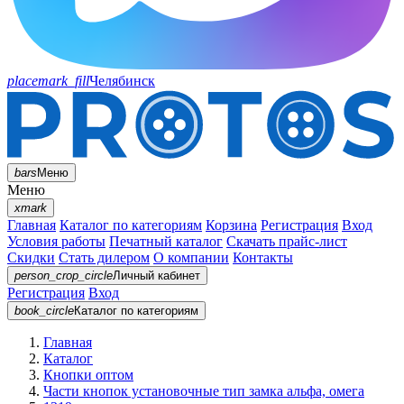
placemark_fill
Челябинск
bars
Меню
Меню
xmark
Главная
Каталог по категориям
Корзина
Регистрация
Вход
Условия работы
Печатный каталог
Скачать прайс-лист
Скидки
Стать дилером
О компании
Контакты
person_crop_circle
Личный кабинет
Регистрация
Вход
book_circle
Каталог
по категориям
Главная
Каталог
Кнопки оптом
Части кнопок установочные тип замка альфа, омега