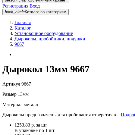
person_crop_circle
Личный кабинет
Регистрация
Вход
book_circle
Каталог
по категориям
Главная
Каталог
Установочное оборудование
Дыроколы, пробойники, подушки
9667
Дырокол 13мм 9667
Артикул
9667
Размер
13мм
Материал
металл
Дыроколы предназначены для пробивания отверстия в...
Подроб
1253.83
р.
за шт
В упаковке по
1 шт