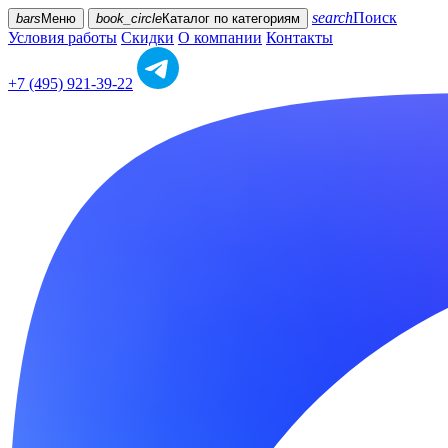
search
Поиск
bars
Меню
book_circle
Каталог
по категориям
Условия работы
Скидки
О компании
Контакты
+7 (495) 921-39-22