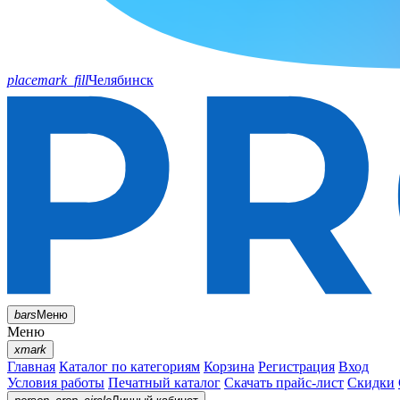
placemark_fill
Челябинск
bars
Меню
Меню
xmark
Главная
Каталог по категориям
Корзина
Регистрация
Вход
Условия работы
Печатный каталог
Скачать прайс-лист
Скидки