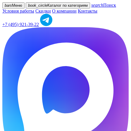
search
Поиск
bars
Меню
book_circle
Каталог
по категориям
Условия работы
Скидки
О компании
Контакты
+7 (495) 921-39-22