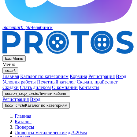
placemark_fill
Челябинск
bars
Меню
Меню
xmark
Главная
Каталог по категориям
Корзина
Регистрация
Вход
Условия работы
Печатный каталог
Скачать прайс-лист
Скидки
Стать дилером
О компании
Контакты
person_crop_circle
Личный кабинет
Регистрация
Вход
book_circle
Каталог
по категориям
Главная
Каталог
Люверсы
Люверсы металлические д-3-20мм