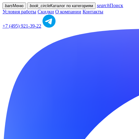
search
Поиск
bars
Меню
book_circle
Каталог
по категориям
Условия работы
Скидки
О компании
Контакты
+7 (495) 921-39-22