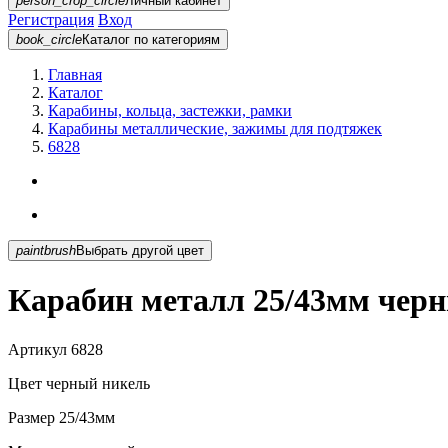
person_crop_circle
Личный кабинет
Регистрация
Вход
book_circle
Каталог
по категориям
Главная
Каталог
Карабины, кольца, застежки, рамки
Карабины металлические, зажимы для подтяжек
6828
paintbrush
Выбрать другой цвет
Карабин металл 25/43мм черн
Артикул
6828
Цвет
черный никель
Размер
25/43мм