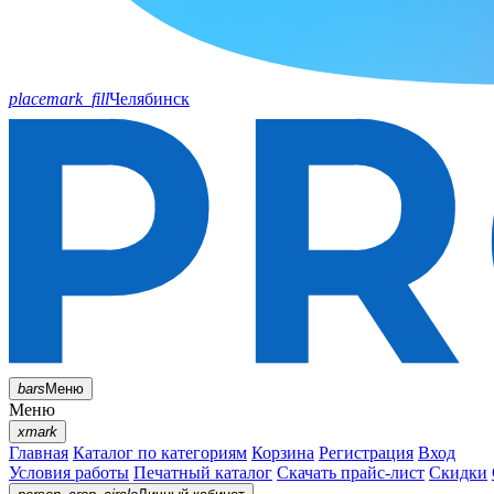
placemark_fill
Челябинск
bars
Меню
Меню
xmark
Главная
Каталог по категориям
Корзина
Регистрация
Вход
Условия работы
Печатный каталог
Скачать прайс-лист
Скидки