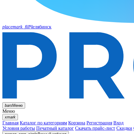
placemark_fill
Челябинск
bars
Меню
Меню
xmark
Главная
Каталог по категориям
Корзина
Регистрация
Вход
Условия работы
Печатный каталог
Скачать прайс-лист
Скидки