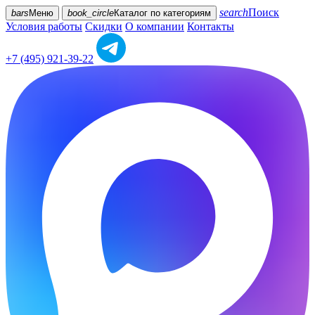
search
Поиск
bars
Меню
book_circle
Каталог
по категориям
Условия работы
Скидки
О компании
Контакты
+7 (495) 921-39-22