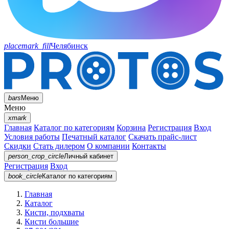
placemark_fill
Челябинск
bars
Меню
Меню
xmark
Главная
Каталог по категориям
Корзина
Регистрация
Вход
Условия работы
Печатный каталог
Скачать прайс-лист
Скидки
Стать дилером
О компании
Контакты
person_crop_circle
Личный кабинет
Регистрация
Вход
book_circle
Каталог
по категориям
Главная
Каталог
Кисти, подхваты
Кисти большие