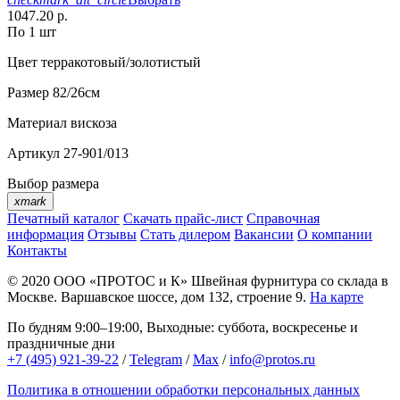
1047.20 р.
По 1 шт
Цвет
терракотовый/золотистый
Размер
82/26см
Материал
вискоза
Артикул
27-901/013
Выбор размера
xmark
Печатный каталог
Скачать прайс-лист
Справочная
информация
Отзывы
Стать дилером
Вакансии
О компании
Контакты
© 2020
ООО «ПРОТОС и К»
Швейная фурнитура со склада в
Москве.
Варшавское шоссе, дом 132, строение 9.
На карте
По будням 9:00–19:00, Выходные: суббота, воскресенье и
праздничные дни
+7 (495) 921-39-22
/
Telegram
/
Max
/
info@protos.ru
Политика в отношении обработки персональных данных