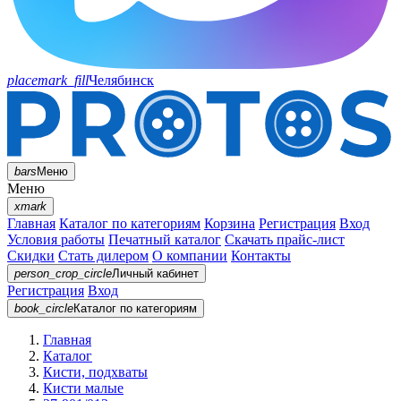
placemark_fill
Челябинск
bars
Меню
Меню
xmark
Главная
Каталог по категориям
Корзина
Регистрация
Вход
Условия работы
Печатный каталог
Скачать прайс-лист
Скидки
Стать дилером
О компании
Контакты
person_crop_circle
Личный кабинет
Регистрация
Вход
book_circle
Каталог
по категориям
Главная
Каталог
Кисти, подхваты
Кисти малые