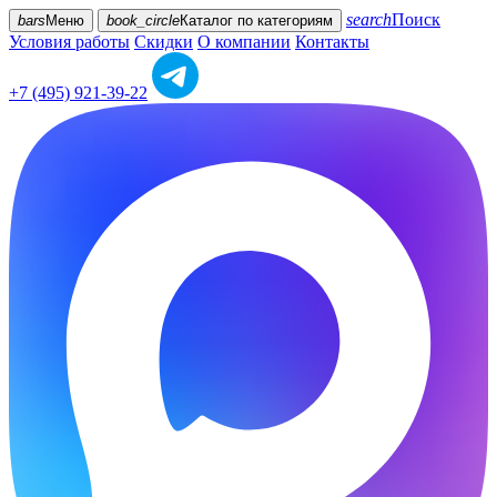
search
Поиск
bars
Меню
book_circle
Каталог
по категориям
Условия работы
Скидки
О компании
Контакты
+7 (495) 921-39-22