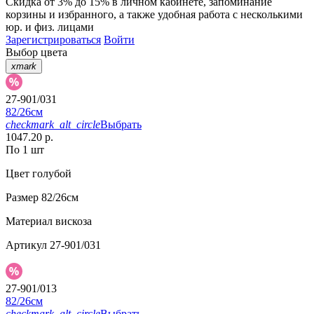
Скидка от 3% до 15%
в личном кабинете, запоминание
корзины
и
избранного
, а также удобная работа с несколькими
юр. и физ. лицами
Зарегистрироваться
Войти
Выбор цвета
xmark
27-901/031
82/26см
checkmark_alt_circle
Выбрать
1047.20 р.
По 1 шт
Цвет
голубой
Размер
82/26см
Материал
вискоза
Артикул
27-901/031
27-901/013
82/26см
checkmark_alt_circle
Выбрать