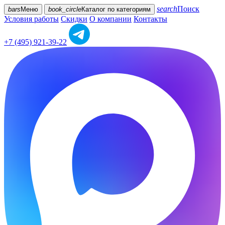
search
Поиск
bars
Меню
book_circle
Каталог
по категориям
Условия работы
Скидки
О компании
Контакты
+7 (495) 921-39-22