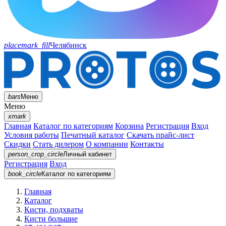
placemark_fill
Челябинск
bars
Меню
Меню
xmark
Главная
Каталог по категориям
Корзина
Регистрация
Вход
Условия работы
Печатный каталог
Скачать прайс-лист
Скидки
Стать дилером
О компании
Контакты
person_crop_circle
Личный кабинет
Регистрация
Вход
book_circle
Каталог
по категориям
Главная
Каталог
Кисти, подхваты
Кисти большие