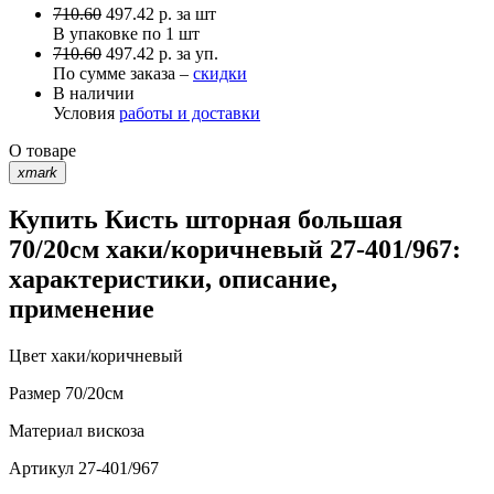
710.60
497.42
р.
за шт
В упаковке по
1 шт
710.60
497.42 р. за уп.
По сумме заказа –
скидки
В наличии
Условия
работы и доставки
О товаре
xmark
Купить Кисть шторная большая
70/20см хаки/коричневый 27-401/967:
характеристики, описание,
применение
Цвет
хаки/коричневый
Размер
70/20см
Материал
вискоза
Артикул
27-401/967