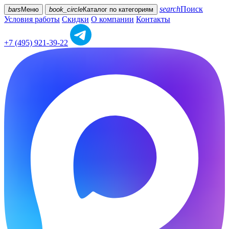
search
Поиск
bars
Меню
book_circle
Каталог
по категориям
Условия работы
Скидки
О компании
Контакты
+7 (495) 921-39-22