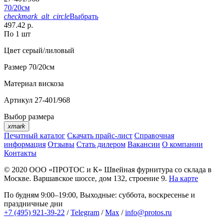
70/20см
checkmark_alt_circle
Выбрать
497.42 р.
По 1 шт
Цвет
серый/лиловый
Размер
70/20см
Материал
вискоза
Артикул
27-401/968
Выбор размера
xmark
Печатный каталог
Скачать прайс-лист
Справочная
информация
Отзывы
Стать дилером
Вакансии
О компании
Контакты
© 2020
ООО «ПРОТОС и К»
Швейная фурнитура со склада в
Москве.
Варшавское шоссе, дом 132, строение 9.
На карте
По будням 9:00–19:00, Выходные: суббота, воскресенье и
праздничные дни
+7 (495) 921-39-22
/
Telegram
/
Max
/
info@protos.ru