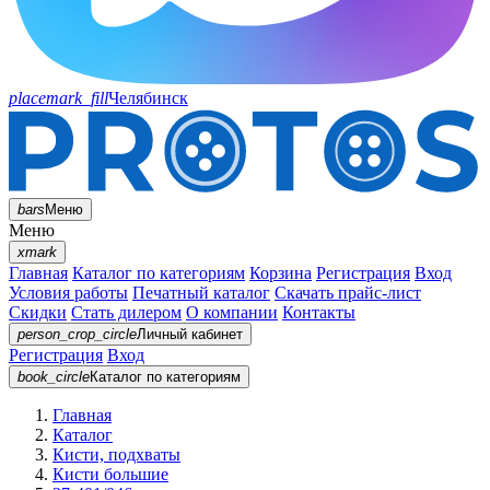
placemark_fill
Челябинск
bars
Меню
Меню
xmark
Главная
Каталог по категориям
Корзина
Регистрация
Вход
Условия работы
Печатный каталог
Скачать прайс-лист
Скидки
Стать дилером
О компании
Контакты
person_crop_circle
Личный кабинет
Регистрация
Вход
book_circle
Каталог
по категориям
Главная
Каталог
Кисти, подхваты
Кисти большие