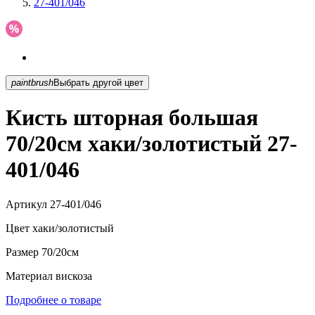
27-401/046
paintbrush
Выбрать другой цвет
Кисть шторная большая
70/20см хаки/золотистый 27-
401/046
Артикул
27-401/046
Цвет
хаки/золотистый
Размер
70/20см
Материал
вискоза
Подробнее о товаре