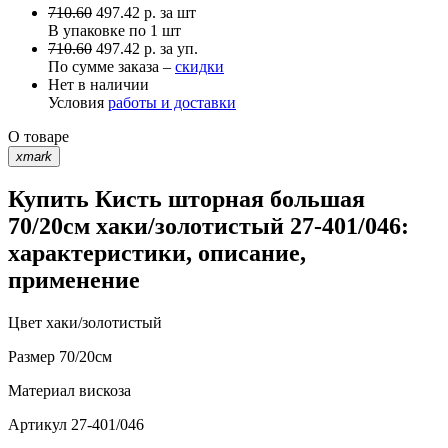
710.60
497.42
р.
за шт
В упаковке по
1 шт
710.60
497.42 р. за уп.
По сумме заказа –
скидки
Нет в наличии
Условия
работы и доставки
О товаре
xmark
Купить Кисть шторная большая
70/20см хаки/золотистый 27-401/046:
характеристики, описание,
применение
Цвет
хаки/золотистый
Размер
70/20см
Материал
вискоза
Артикул
27-401/046