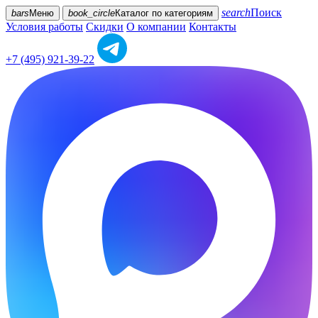
search
Поиск
bars
Меню
book_circle
Каталог
по категориям
Условия работы
Скидки
О компании
Контакты
+7 (495) 921-39-22