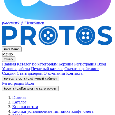
placemark_fill
Челябинск
bars
Меню
Меню
xmark
Главная
Каталог по категориям
Корзина
Регистрация
Вход
Условия работы
Печатный каталог
Скачать прайс-лист
Скидки
Стать дилером
О компании
Контакты
person_crop_circle
Личный кабинет
Регистрация
Вход
book_circle
Каталог
по категориям
Главная
Каталог
Кнопки оптом
Кнопки установочные тип замка альфа, омега