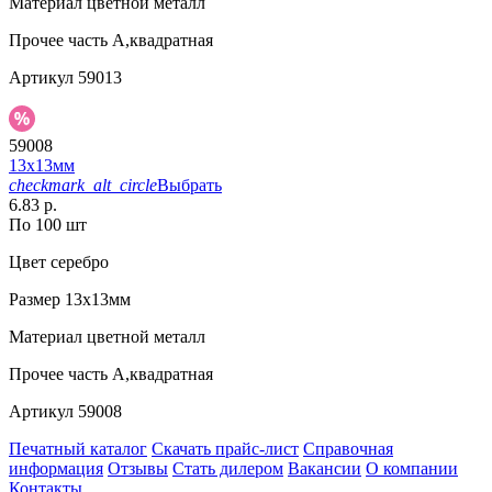
Материал
цветной металл
Прочее
часть А,квадратная
Артикул
59013
59008
13х13мм
checkmark_alt_circle
Выбрать
6.83 р.
По 100 шт
Цвет
серебро
Размер
13х13мм
Материал
цветной металл
Прочее
часть А,квадратная
Артикул
59008
Печатный каталог
Скачать прайс-лист
Справочная
информация
Отзывы
Стать дилером
Вакансии
О компании
Контакты