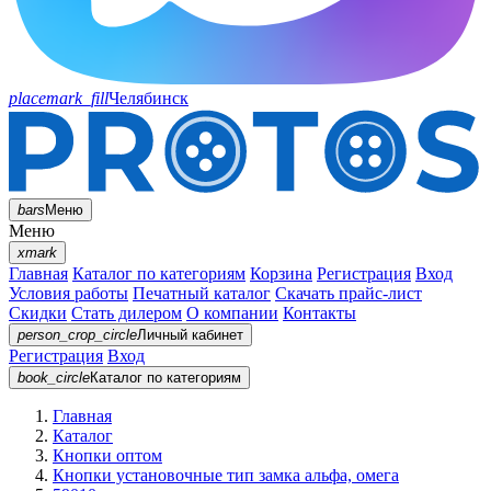
placemark_fill
Челябинск
bars
Меню
Меню
xmark
Главная
Каталог по категориям
Корзина
Регистрация
Вход
Условия работы
Печатный каталог
Скачать прайс-лист
Скидки
Стать дилером
О компании
Контакты
person_crop_circle
Личный кабинет
Регистрация
Вход
book_circle
Каталог
по категориям
Главная
Каталог
Кнопки оптом
Кнопки установочные тип замка альфа, омега