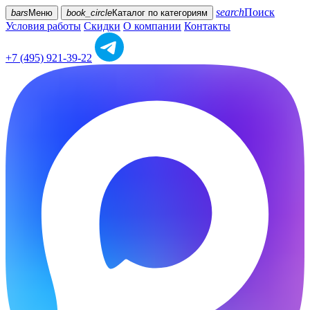
search
Поиск
bars
Меню
book_circle
Каталог
по категориям
Условия работы
Скидки
О компании
Контакты
+7 (495) 921-39-22