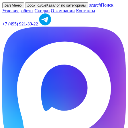
search
Поиск
bars
Меню
book_circle
Каталог
по категориям
Условия работы
Скидки
О компании
Контакты
+7 (495) 921-39-22