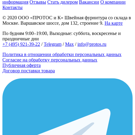
информация
Отзывы
Стать дилером
Вакансии
О компании
Контакты
© 2020
ООО «ПРОТОС и К»
Швейная фурнитура со склада в
Москве.
Варшавское шоссе, дом 132, строение 9.
На карте
По будням 9:00–19:00, Выходные: суббота, воскресенье и
праздничные дни
+7 (495) 921-39-22
/
Telegram
/
Max
/
info@protos.ru
Политика в отношении обработки персональных данных
Согласие на обработку персональных данных
Публичная оферта
Договор поставки товара