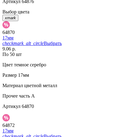
Артикул
64876
Выбор цвета
xmark
64870
17мм
checkmark_alt_circle
Выбрать
9.06 р.
По 50 шт
Цвет
темное серебро
Размер
17мм
Материал
цветной металл
Прочее
часть A
Артикул
64870
64872
17мм
checkmark_alt_circle
Выбрать