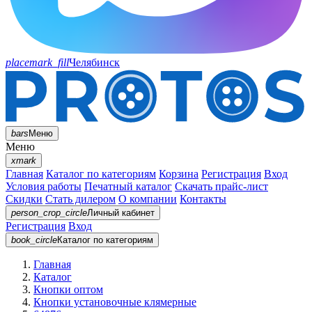
placemark_fill
Челябинск
bars
Меню
Меню
xmark
Главная
Каталог по категориям
Корзина
Регистрация
Вход
Условия работы
Печатный каталог
Скачать прайс-лист
Скидки
Стать дилером
О компании
Контакты
person_crop_circle
Личный кабинет
Регистрация
Вход
book_circle
Каталог
по категориям
Главная
Каталог
Кнопки оптом
Кнопки установочные клямерные