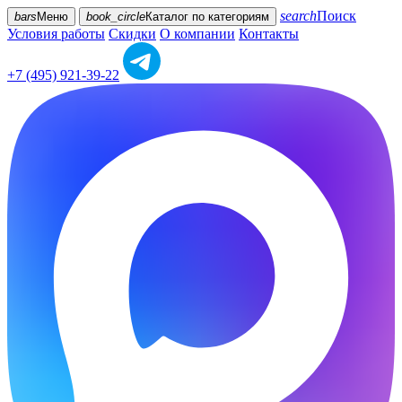
search
Поиск
bars
Меню
book_circle
Каталог
по категориям
Условия работы
Скидки
О компании
Контакты
+7 (495) 921-39-22