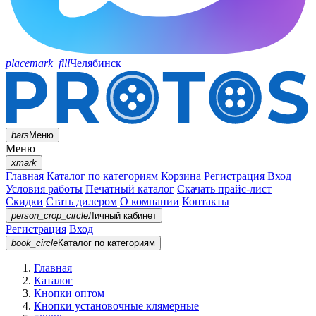
placemark_fill
Челябинск
bars
Меню
Меню
xmark
Главная
Каталог по категориям
Корзина
Регистрация
Вход
Условия работы
Печатный каталог
Скачать прайс-лист
Скидки
Стать дилером
О компании
Контакты
person_crop_circle
Личный кабинет
Регистрация
Вход
book_circle
Каталог
по категориям
Главная
Каталог
Кнопки оптом
Кнопки установочные клямерные