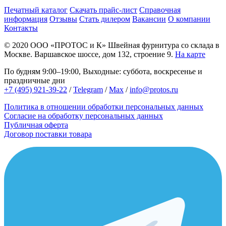
Печатный каталог
Скачать прайс-лист
Справочная
информация
Отзывы
Стать дилером
Вакансии
О компании
Контакты
© 2020
ООО «ПРОТОС и К»
Швейная фурнитура со склада в
Москве.
Варшавское шоссе, дом 132, строение 9.
На карте
По будням 9:00–19:00, Выходные: суббота, воскресенье и
праздничные дни
+7 (495) 921-39-22
/
Telegram
/
Max
/
info@protos.ru
Политика в отношении обработки персональных данных
Согласие на обработку персональных данных
Публичная оферта
Договор поставки товара