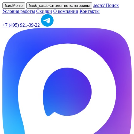
search
Поиск
bars
Меню
book_circle
Каталог
по категориям
Условия работы
Скидки
О компании
Контакты
+7 (495) 921-39-22