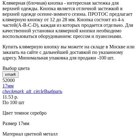
Клямерная (блочная) кнопка - интересная застежка для
верхней одежды. Кнопка является отличной застежкой в
верхней одежде осенне-зимнего сезона. ПРОТОС предлагает
клямерную кнопку от 12 до 28 мм. Кнопка состоит из 4-х
частей(А-В-С-D), каждая из которых продается отдельно. Для
качественной установки клямерной кнопки необходимо
воспользоваться оборудованием: прессом и пуансонами.
Купить клямерную кнопку вы можете на складе в Москве или
заказать на сайте с дальнейшей доставкой по указанному
адресу. Минимальная упаковка для продажи -100 шт.
Выбор цвета
xmark
52000
17мм
checkmark_alt_circle
Выбрать
11.53 р.
По 100 шт
Цвет
темное серебро
Размер
17мм
Материал
цветной металл