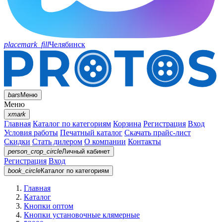
placemark_fill
Челябинск
bars
Меню
Меню
xmark
Главная
Каталог по категориям
Корзина
Регистрация
Вход
Условия работы
Печатный каталог
Скачать прайс-лист
Скидки
Стать дилером
О компании
Контакты
person_crop_circle
Личный кабинет
Регистрация
Вход
book_circle
Каталог
по категориям
Главная
Каталог
Кнопки оптом
Кнопки установочные клямерные