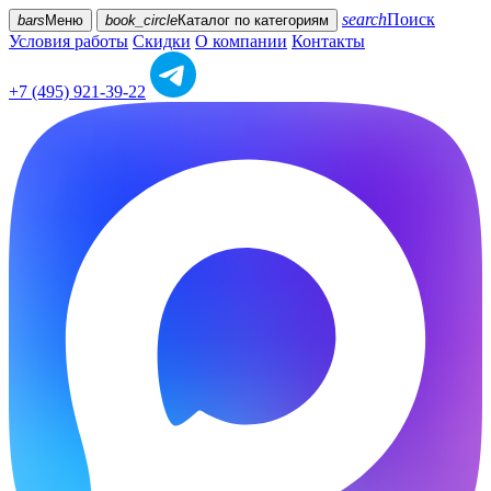
search
Поиск
bars
Меню
book_circle
Каталог
по категориям
Условия работы
Скидки
О компании
Контакты
+7 (495) 921-39-22