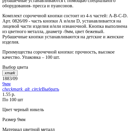
рубашечные устанавливаются с помощью специального
оборудования- пресса и пуансонов.
Комплект сорочечной кнопки состоит из 4-х частей: А-В-С-D.
Арт. 0826/09 - часть кнопки А и/или D, устанавливается на
лицевой части изделия и/или изнаночной. Кнопка выполнена
из цветного металла, диаметр -9мм, цвет бежевый.
Рубашечные кнопки устанавливаются на детские и женские
изделия.
Преимущества сорочечной кнопки: прочность, высокое
качество. Упаковка – 100 шт.
Выбор цвета
xmark
1883/09
9мм
checkmark_alt_circle
Выбрать
1.55 р.
По 100 шт
Цвет
черный никель
Размер
9мм
Материал
цветной металл