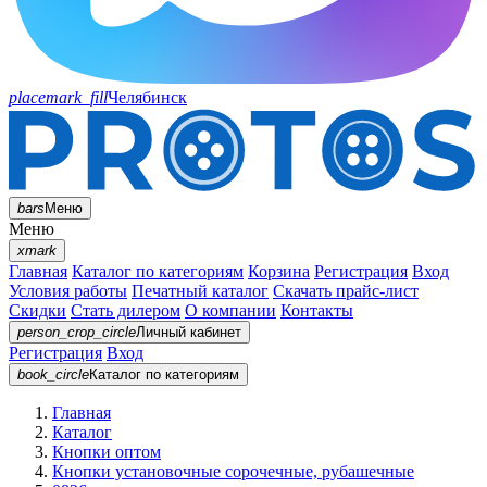
placemark_fill
Челябинск
bars
Меню
Меню
xmark
Главная
Каталог по категориям
Корзина
Регистрация
Вход
Условия работы
Печатный каталог
Скачать прайс-лист
Скидки
Стать дилером
О компании
Контакты
person_crop_circle
Личный кабинет
Регистрация
Вход
book_circle
Каталог
по категориям
Главная
Каталог
Кнопки оптом
Кнопки установочные сорочечные, рубашечные