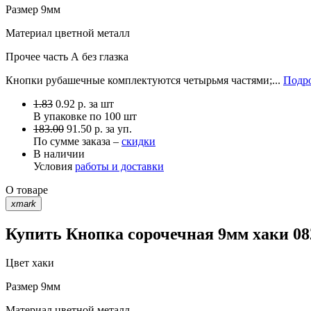
Размер
9мм
Материал
цветной металл
Прочее
часть А без глазка
Кнопки рубашечные комплектуются четырьмя частями;...
Подро
1.83
0.92
р.
за шт
В упаковке по
100 шт
183.00
91.50 р. за уп.
По сумме заказа –
скидки
В наличии
Условия
работы и доставки
О товаре
xmark
Купить Кнопка сорочечная 9мм хаки 08
Цвет
хаки
Размер
9мм
Материал
цветной металл