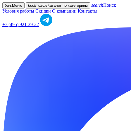
search
Поиск
bars
Меню
book_circle
Каталог
по категориям
Условия работы
Скидки
О компании
Контакты
+7 (495) 921-39-22