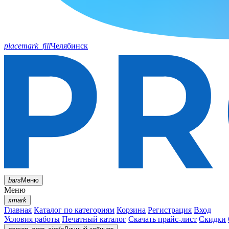
placemark_fill
Челябинск
bars
Меню
Меню
xmark
Главная
Каталог по категориям
Корзина
Регистрация
Вход
Условия работы
Печатный каталог
Скачать прайс-лист
Скидки