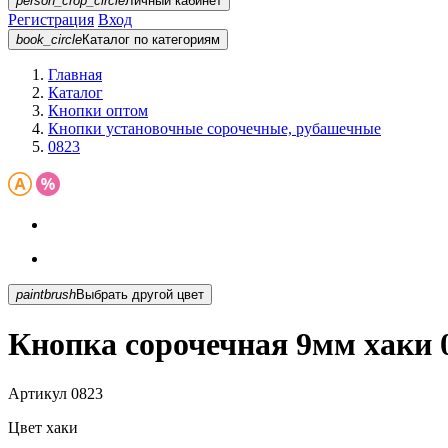
person_crop_circle
Личный кабинет
Регистрация
Вход
book_circle
Каталог
по категориям
Главная
Каталог
Кнопки оптом
Кнопки установочные сорочечные, рубашечные
0823
paintbrush
Выбрать другой цвет
Кнопка сорочечная 9мм хаки 
Артикул
0823
Цвет
хаки