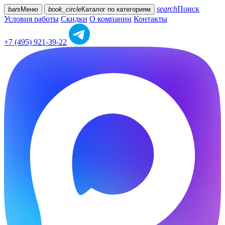
search
Поиск
bars
Меню
book_circle
Каталог
по категориям
Условия работы
Скидки
О компании
Контакты
+7 (495) 921-39-22