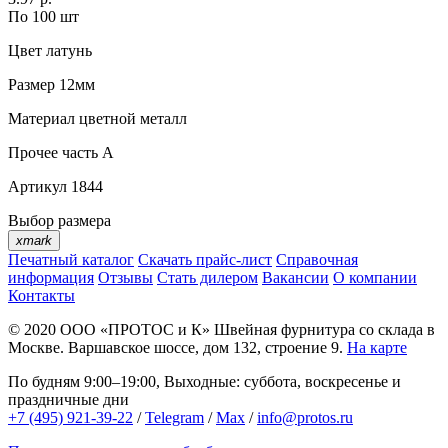
По 100 шт
Цвет
латунь
Размер
12мм
Материал
цветной металл
Прочее
часть A
Артикул
1844
Выбор размера
xmark
Печатный каталог
Скачать прайс-лист
Справочная
информация
Отзывы
Стать дилером
Вакансии
О компании
Контакты
© 2020
ООО «ПРОТОС и К»
Швейная фурнитура со склада в
Москве.
Варшавское шоссе, дом 132, строение 9.
На карте
По будням 9:00–19:00, Выходные: суббота, воскресенье и
праздничные дни
+7 (495) 921-39-22
/
Telegram
/
Max
/
info@protos.ru