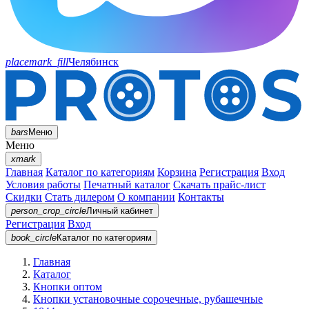
placemark_fill
Челябинск
bars
Меню
Меню
xmark
Главная
Каталог по категориям
Корзина
Регистрация
Вход
Условия работы
Печатный каталог
Скачать прайс-лист
Скидки
Стать дилером
О компании
Контакты
person_crop_circle
Личный кабинет
Регистрация
Вход
book_circle
Каталог
по категориям
Главная
Каталог
Кнопки оптом
Кнопки установочные сорочечные, рубашечные