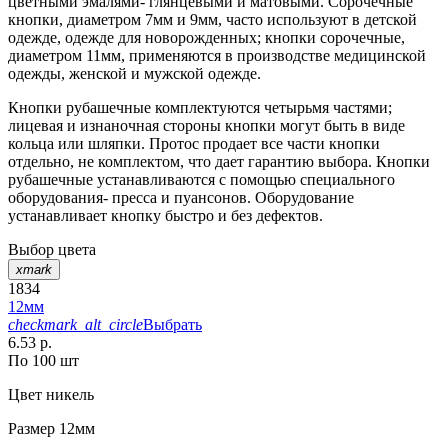
цветными эмалями- глянцевыми и матовыми. Сорочечные
кнопки, диаметром 7мм и 9мм, часто используют в детской
одежде, одежде для новорожденных; кнопки сорочечные,
диаметром 11мм, применяются в производстве медицинской
одежды, женской и мужской одежде.
Кнопки рубашечные комплектуются четырьмя частями;
лицевая и изнаночная стороны кнопки могут быть в виде
кольца или шляпки. Протос продает все части кнопки
отдельно, не комплектом, что дает гарантию выбора. Кнопки
рубашечные устанавливаются с помощью специального
оборудования- пресса и пуансонов. Оборудование
устанавливает кнопку быстро и без дефектов.
Выбор цвета
xmark
1834
12мм
checkmark_alt_circle
Выбрать
6.53 р.
По 100 шт
Цвет
никель
Размер
12мм