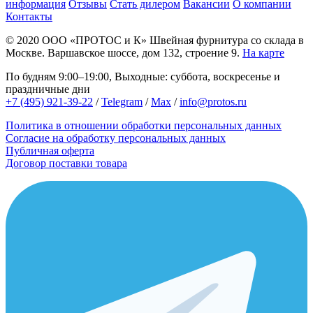
информация
Отзывы
Стать дилером
Вакансии
О компании
Контакты
© 2020
ООО «ПРОТОС и К»
Швейная фурнитура со склада в
Москве.
Варшавское шоссе, дом 132, строение 9.
На карте
По будням 9:00–19:00, Выходные: суббота, воскресенье и
праздничные дни
+7 (495) 921-39-22
/
Telegram
/
Max
/
info@protos.ru
Политика в отношении обработки персональных данных
Согласие на обработку персональных данных
Публичная оферта
Договор поставки товара