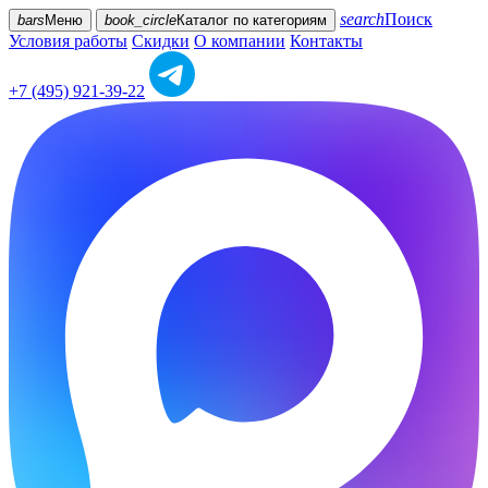
search
Поиск
bars
Меню
book_circle
Каталог
по категориям
Условия работы
Скидки
О компании
Контакты
+7 (495) 921-39-22