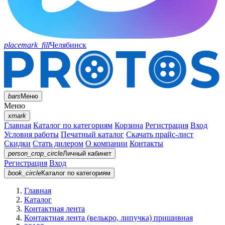
placemark_fill
Челябинск
bars
Меню
Меню
xmark
Главная
Каталог по категориям
Корзина
Регистрация
Вход
Условия работы
Печатный каталог
Скачать прайс-лист
Скидки
Стать дилером
О компании
Контакты
person_crop_circle
Личный кабинет
Регистрация
Вход
book_circle
Каталог
по категориям
Главная
Каталог
Контактная лента
Контактная лента (велькро, липучка) пришивная