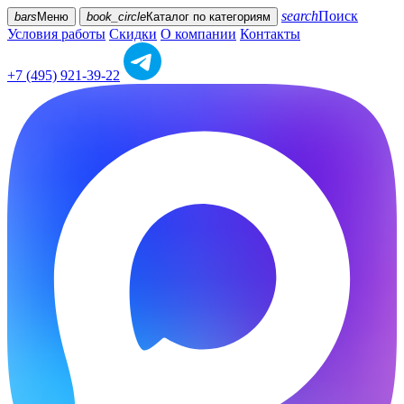
search
Поиск
bars
Меню
book_circle
Каталог
по категориям
Условия работы
Скидки
О компании
Контакты
+7 (495) 921-39-22