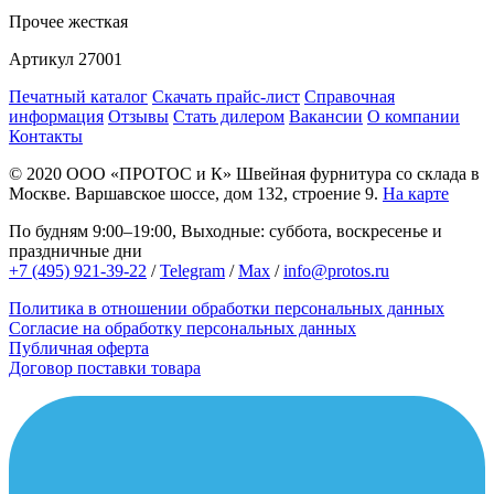
Прочее
жесткая
Артикул
27001
Печатный каталог
Скачать прайс-лист
Справочная
информация
Отзывы
Стать дилером
Вакансии
О компании
Контакты
© 2020
ООО «ПРОТОС и К»
Швейная фурнитура со склада в
Москве.
Варшавское шоссе, дом 132, строение 9.
На карте
По будням 9:00–19:00, Выходные: суббота, воскресенье и
праздничные дни
+7 (495) 921-39-22
/
Telegram
/
Max
/
info@protos.ru
Политика в отношении обработки персональных данных
Согласие на обработку персональных данных
Публичная оферта
Договор поставки товара