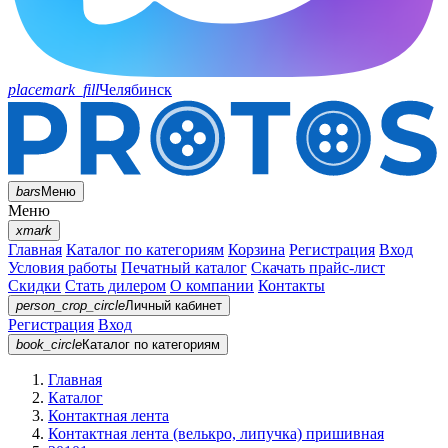
placemark_fill
Челябинск
bars
Меню
Меню
xmark
Главная
Каталог по категориям
Корзина
Регистрация
Вход
Условия работы
Печатный каталог
Скачать прайс-лист
Скидки
Стать дилером
О компании
Контакты
person_crop_circle
Личный кабинет
Регистрация
Вход
book_circle
Каталог
по категориям
Главная
Каталог
Контактная лента
Контактная лента (велькро, липучка) пришивная