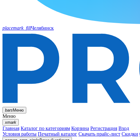
placemark_fill
Челябинск
bars
Меню
Меню
xmark
Главная
Каталог по категориям
Корзина
Регистрация
Вход
Условия работы
Печатный каталог
Скачать прайс-лист
Скидки