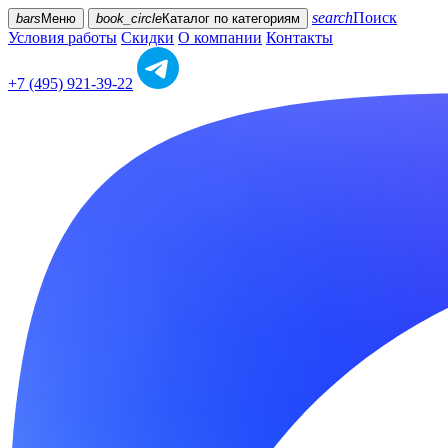
search
Поиск
bars
Меню
book_circle
Каталог
по категориям
Условия работы
Скидки
О компании
Контакты
+7 (495) 921-39-22