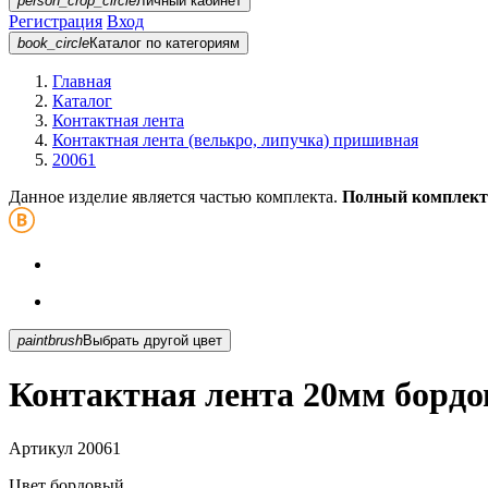
person_crop_circle
Личный кабинет
Регистрация
Вход
book_circle
Каталог
по категориям
Главная
Каталог
Контактная лента
Контактная лента (велькро, липучка) пришивная
20061
Данное изделие является частью комплекта.
Полный комплект
paintbrush
Выбрать другой цвет
Контактная лента 20мм бордо
Артикул
20061
Цвет
бордовый