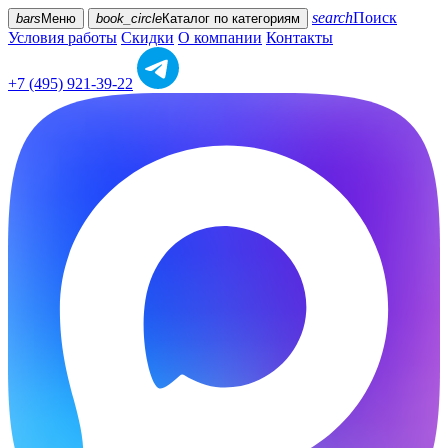
search
Поиск
bars
Меню
book_circle
Каталог
по категориям
Условия работы
Скидки
О компании
Контакты
+7 (495) 921-39-22