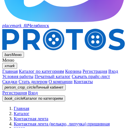
placemark_fill
Челябинск
bars
Меню
Меню
xmark
Главная
Каталог по категориям
Корзина
Регистрация
Вход
Условия работы
Печатный каталог
Скачать прайс-лист
Скидки
Стать дилером
О компании
Контакты
person_crop_circle
Личный кабинет
Регистрация
Вход
book_circle
Каталог
по категориям
Главная
Каталог
Контактная лента
Контактная лента (велькро, липучка) пришивная