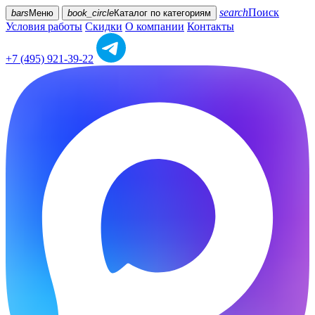
search
Поиск
bars
Меню
book_circle
Каталог
по категориям
Условия работы
Скидки
О компании
Контакты
+7 (495) 921-39-22