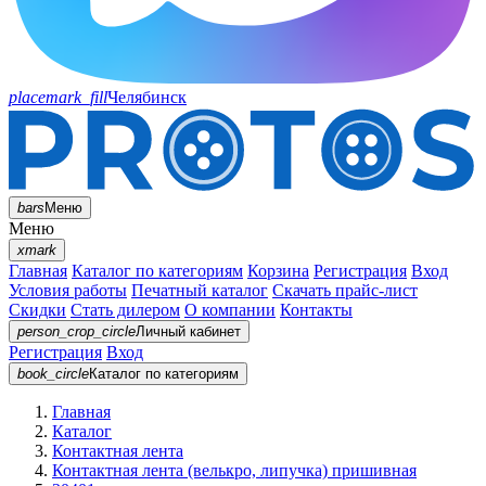
placemark_fill
Челябинск
bars
Меню
Меню
xmark
Главная
Каталог по категориям
Корзина
Регистрация
Вход
Условия работы
Печатный каталог
Скачать прайс-лист
Скидки
Стать дилером
О компании
Контакты
person_crop_circle
Личный кабинет
Регистрация
Вход
book_circle
Каталог
по категориям
Главная
Каталог
Контактная лента
Контактная лента (велькро, липучка) пришивная